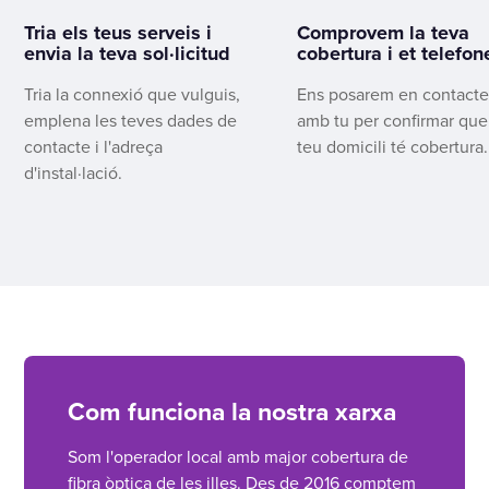
Tria els teus serveis i
Comprovem la teva
envia la teva sol·licitud
cobertura i et telefo
Tria la connexió que vulguis,
Ens posarem en contact
emplena les teves dades de
amb tu per confirmar que
contacte i l'adreça
teu domicili té cobertura.
d'instal·lació.
Com funciona la nostra xarxa
Som l'operador local amb major cobertura de
fibra òptica de les illes. Des de 2016 comptem