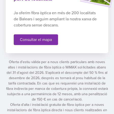
Ja oferim fibra òptica en més de 200 localitats
de Balears i seguim ampliant la nostra xarxa de
cobertura sense descans.
Consultar el mapa
Oferta d'estiu vàlida per a nous clients particulars amb noves
altes i instal·lacions de fibra òptica o WiMAX sol·licitades abans
del 31 d’agost del 2026. S'aplicarà el descompte del 50 % fins al
desembre de 2026, després es tornarà al preu habitual de la
tarifa contractada. En cas que es requereixi una instal·lació de
fibra indirecta per manca de cobertura pròpia, la connexió estarà
subjecta a una permanència de 12 mesos, amb una penalització
de 150 € en cas de cancel·lació.
Oferta d'alta i instal·lació gratuita de fibra òptica per a noves
instal·lacions de fibra òptica directa i nous clients realitzades en