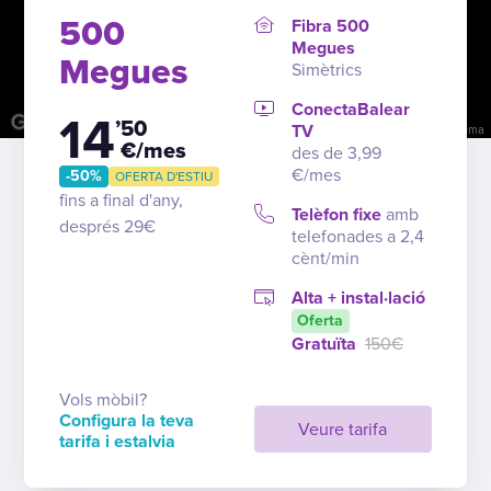
500
Fibra 500
Megues
Megues
Simètrics
ConectaBalear
14
’50
TV
Tecles de drecera
Dades del mapa
Condicions
Informa d'un problema
€/mes
des de 3,99
€/mes
-50%
OFERTA D'ESTIU
fins a final d'any,
Telèfon fixe
amb
després 29€
telefonades a 2,4
cènt/min
Alta + instal·lació
Oferta
Gratuïta
150€
Vols mòbil?
Configura la teva
Veure tarifa
tarifa i estalvia