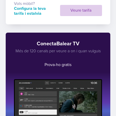
Vols mòbil?
Configura la teva
Veure tarifa
tarifa i estalvia
ConectaBalear TV
Més de 120 canals per veure a on i quan vulguis
Prova-ho gratis