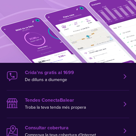
Crida'ns gratis al 1699
De dilluns a diumenge
Tendes ConectaBalear
Troba la teva tenda més propera
Consultar cobertura
Comprova la teva cobertura d'Internet