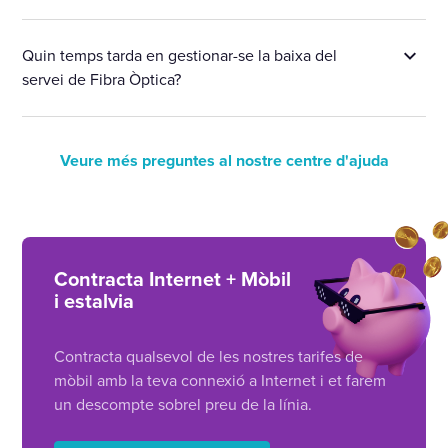
Quin temps tarda en gestionar-se la baixa del
servei de Fibra Òptica?
Veure més preguntes al nostre centre d'ajuda
Contracta Internet + Mòbil
i estalvia
Contracta qualsevol de les nostres tarifes de
mòbil amb la teva connexió a Internet i et farem
un descompte sobrel preu de la línia.