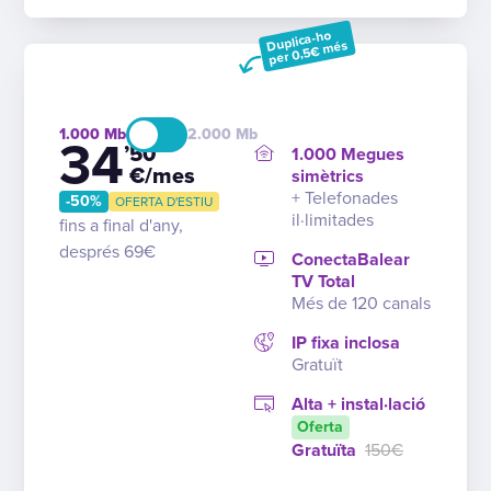
Duplica-ho
per 0,5€ més
1.000
2.000
34
’50
1.000 Megues
€/mes
simètrics
+ Telefonades
-50%
OFERTA D'ESTIU
il·limitades
fins a final d'any,
després 69€
ConectaBalear
TV Total
Més de 120 canals
IP fixa inclosa
Gratuït
Alta + instal·lació
Oferta
Gratuïta
150€