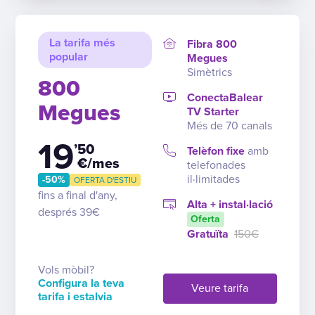
La tarifa més
Fibra 800
popular
Megues
Simètrics
800
ConectaBalear
Megues
TV Starter
Més de 70 canals
19
’50
Telèfon fixe
amb
€/mes
telefonades
il·limitades
-50%
OFERTA D'ESTIU
fins a final d'any,
Alta + instal·lació
després 39€
Oferta
Gratuïta
150€
Vols mòbil?
Configura la teva
Veure tarifa
tarifa i estalvia