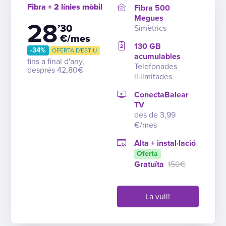
Fibra + 2 línies mòbil
Fibra 500
Megues
28
’30
Simètrics
€/mes
130 GB
-34%
OFERTA D'ESTIU
acumulables
fins a final d'any,
Telefonades
després 42,80€
il·limitades
ConectaBalear
TV
des de 3,99
€/mes
Alta + instal·lació
Oferta
Gratuïta
150€
La vull!