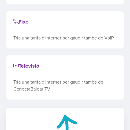
Fixe
Tria una tarifa d'Internet per gaudir també de VoIP
Televisió
Tria una tarifa d'Internet per gaudir també de
ConectaBalear TV
Preu total
Veure detalls
0,00
€/mes