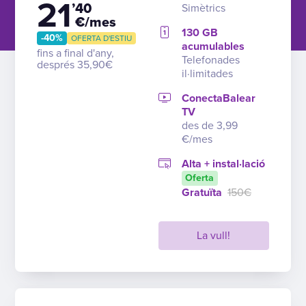
21
’40
Simètrics
€/mes
130 GB
-40%
OFERTA D'ESTIU
acumulables
fins a final d'any,
Telefonades
després 35,90€
il·limitades
ConectaBalear
TV
des de 3,99
€/mes
Alta + instal·lació
Oferta
Gratuïta
150€
La vull!