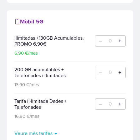
Mòbil 5G
Ilimitadas +130GB Acumulables,
–
+
0
PROMO 6,90€
6,90 €/mes
200 GB acumulables +
–
+
0
Telefonades il·limitades
13,90 €/mes
Tarifa il·limitada Dades +
–
+
0
Telefonades
16,90 €/mes
Veure més tarifes