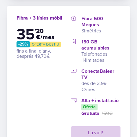
Fibra + 3 línies mòbil
Fibra 500
Megues
35
’20
Simètrics
€/mes
130 GB
-29%
OFERTA D'ESTIU
acumulables
fins a final d'any,
Telefonades
després 49,70€
il·limitades
ConectaBalear
TV
des de 3,99
€/mes
Alta + instal·lació
Oferta
Gratuïta
150€
La vull!