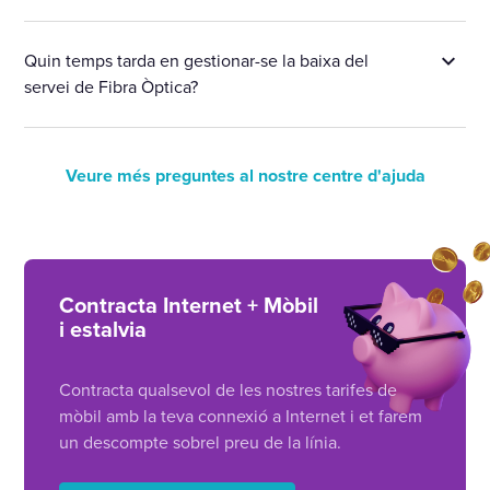
Quin temps tarda en gestionar-se la baixa del
servei de Fibra Òptica?
Veure més preguntes al nostre centre d'ajuda
Contracta Internet + Mòbil
i estalvia
Contracta qualsevol de les nostres tarifes de
mòbil amb la teva connexió a Internet i et farem
un descompte sobrel preu de la línia.