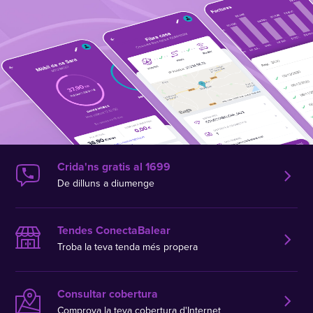
Crida'ns gratis al 1699
De dilluns a diumenge
Tendes ConectaBalear
Troba la teva tenda més propera
Consultar cobertura
Comprova la teva cobertura d'Internet