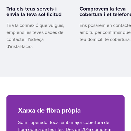
Tria els teus serveis i
Comprovem la teva
envia la teva sol·licitud
cobertura i et telefo
Tria la connexió que vulguis,
Ens posarem en contact
emplena les teves dades de
amb tu per confirmar que
contacte i l'adreça
teu domicili té cobertura.
d'instal·lació.
Xarxa de fibra pròpia
Som l'operador local amb major cobertura de
fibra òptica de les illes. Des de 2016 comptem