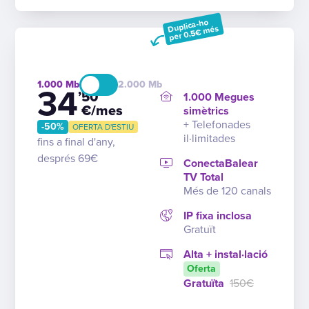
Duplica-ho
per 0,5€ més
1.000
2.000
34
’50
1.000 Megues
€/mes
simètrics
+ Telefonades
-50%
OFERTA D'ESTIU
il·limitades
fins a final d'any,
després 69€
ConectaBalear
TV Total
Més de 120 canals
IP fixa inclosa
Gratuït
Alta + instal·lació
Oferta
Gratuïta
150€