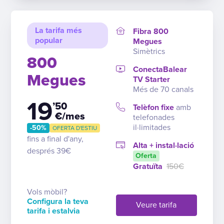
La tarifa més
Fibra 800
popular
Megues
Simètrics
800
ConectaBalear
Megues
TV Starter
Més de 70 canals
19
’50
Telèfon fixe
amb
€/mes
telefonades
il·limitades
-50%
OFERTA D'ESTIU
fins a final d'any,
Alta + instal·lació
després 39€
Oferta
Gratuïta
150€
Vols mòbil?
Configura la teva
Veure tarifa
tarifa i estalvia