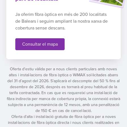
Ja oferim fibra òptica en més de 200 localitats
de Balears i seguim ampliant la nostra xarxa de
cobertura sense descans.
Consultar el mapa
Oferta d'estiu vàlida per a nous clients particulars amb noves
altes i instal·lacions de fibra òptica o WiMAX sol·licitades abans
del 31 d’agost del 2026. S'aplicarà el descompte del 50 % fins al
desembre de 2026, després es tornarà al preu habitual de la
tarifa contractada. En cas que es requereixi una instal·lació de
fibra indirecta per manca de cobertura pròpia, la connexió estarà
subjecta a una permanència de 12 mesos, amb una penalització
de 150 € en cas de cancel·lació.
Oferta d'alta i instal·lació gratuita de fibra òptica per a noves
instal·lacions de fibra òptica directa i nous clients realitzades en