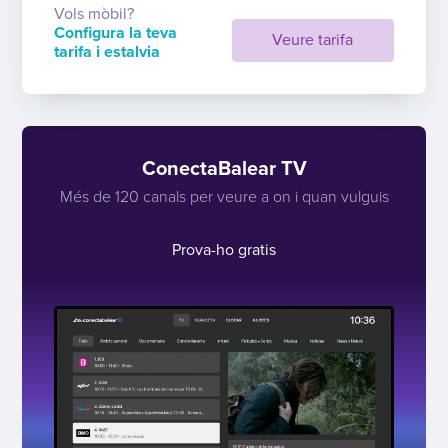
Vols mòbil?
Configura la teva
Veure tarifa
tarifa i estalvia
ConectaBalear TV
Més de 120 canals per veure a on i quan vulguis
Prova-ho gratis