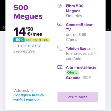
500
Fibra 500
Megues
Megues
Simètrics
ConectaBalear
14
’50
TV
Tecles de drecera
Dades del mapa
Condicions
Informa d'un problema
€/mes
des de 3,99
€/mes
-50%
OFERTA D'ESTIU
fins a final d'any,
Telèfon fixe
amb
després 29€
telefonades a 2,4
cènt/min
Alta + instal·lació
Oferta
Gratuïta
150€
Vols mòbil?
Configura la teva
Veure tarifa
tarifa i estalvia