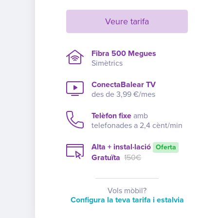
Veure tarifa
Fibra 500 Megues
Simètrics
ConectaBalear TV
des de 3,99 €/mes
Telèfon fixe
amb
telefonades a 2,4 cènt/min
Alta + instal·lació
Oferta
Gratuïta
150€
Vols mòbil?
Configura la teva tarifa i estalvia