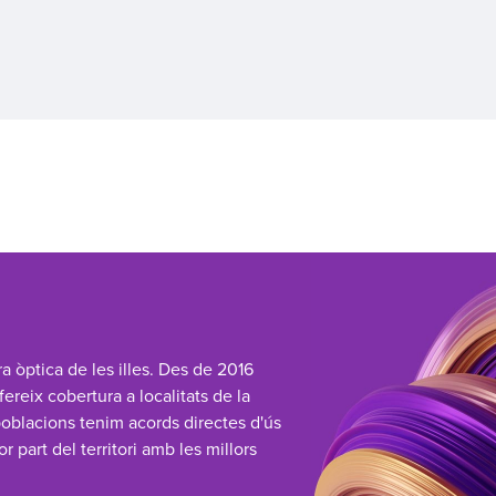
a òptica de les illes. Des de 2016
reix cobertura a localitats de la
poblacions tenim acords directes d'ús
or part del territori amb les millors