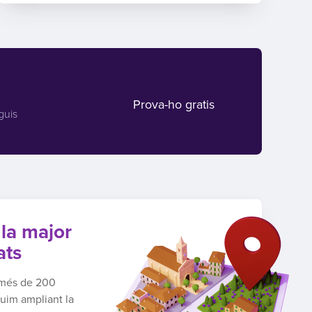
Prova-ho gratis
guis
 la major
ats
n més de 200
guim ampliant la