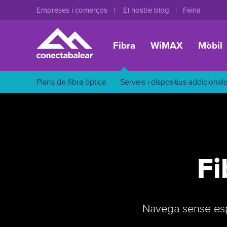
Empreses i comerços
El nostre blog
Feina
Fibra
WiMAX
Mòbil
Plans de fibra òptica
Serveis i dispositius addicionals
Fi
Navega sense esp