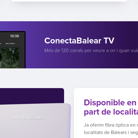
ConectaBalear TV
Més de 120 canals per veure a on i quan vul
Disponible en
part de localit
Ja oferim fibra òptica e
localitats de Balears i se