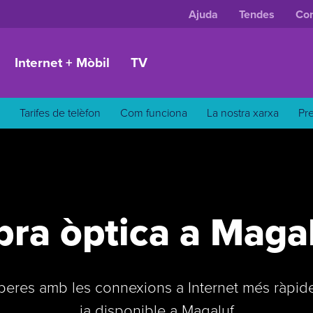
Ajuda
Tendes
Con
Internet + Mòbil
TV
Tarifes de telèfon
Com funciona
La nostra xarxa
Pr
bra òptica a Maga
eres amb les connexions a Internet més ràpid
ja disponible a Magaluf