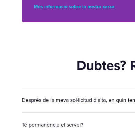
Més informació sobre la nostra xarxa
Dubtes? 
Després de la meva sol·licitud d'alta, en quin tem
Té permanència el servei?