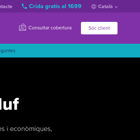
Crida gratis al 1699
tacte
Català
Consultar cobertura
Sóc client
eguntes
luf
es i econòmiques,