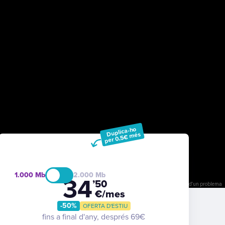
Duplica-ho
per 0,5€ més
1.000
2.000
34
’50
És possible que la imatge estigui subjecta a drets d'autor
Condicions
Informa d'un problema
€/mes
-50%
OFERTA D'ESTIU
fins a final d'any, després 69€