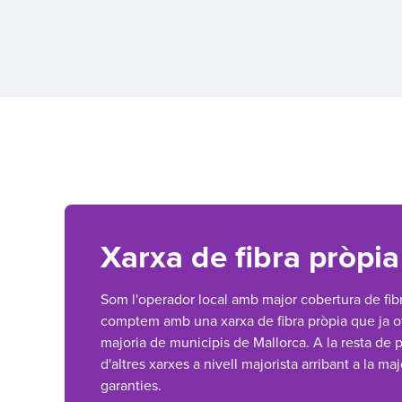
Xarxa de fibra pròpia
Som l'operador local amb major cobertura de fibr
comptem amb una xarxa de fibra pròpia que ja ofe
majoria de municipis de Mallorca. A la resta de 
d'altres xarxes a nivell majorista arribant a la maj
garanties.