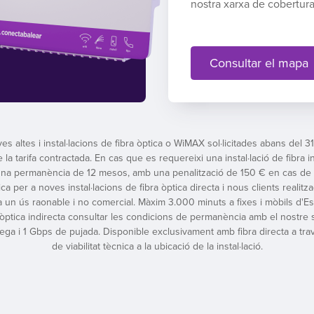
nostra xarxa de cobertur
Consultar el mapa
es altes i instal·lacions de fibra òptica o WiMAX sol·licitades abans del 
a tarifa contractada. En cas que es requereixi una instal·lació de fibra 
una permanència de 12 mesos, amb una penalització de 150 € en cas de c
ptica per a noves instal·lacions de fibra òptica directa i nous clients reali
 a un ús raonable i no comercial. Màxim 3.000 minuts a fixes i mòbils d'Es
a òptica indirecta consultar les condicions de permanència amb el nostre se
ga i 1 Gbps de pujada. Disponible exclusivament amb fibra directa a tra
de viabilitat tècnica a la ubicació de la instal·lació.