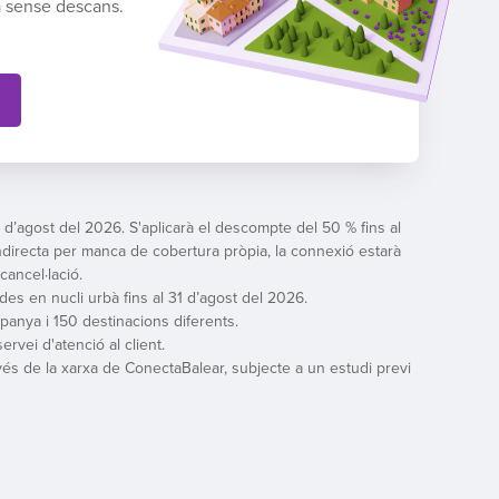
a sense descans.
31 d’agost del 2026. S'aplicarà el descompte del 50 % fins al
indirecta per manca de cobertura pròpia, la connexió estarà
ancel·lació.
tzades en nucli urbà fins al 31 d’agost del 2026.
panya i 150 destinacions diferents.
rvei d'atenció al client.
vés de la xarxa de ConectaBalear, subjecte a un estudi previ