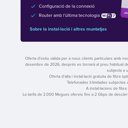
Configuració de la connexió
Router amb l'última tecnologia
Sobre la instal·lació i altres muntatjes
Oferta d'estiu vàlida per a nous clients particulars amb nov
desembre de 2026, després es tornarà al preu habitual de l
subjecta a 
Oferta d'alta i instal·lació gratuita de fibra ò
Telefonades il·limitades subjectes
A instal·lacions de fibr
La tarifa de 2.000 Megues ofereix fins a 2 Gbps de descàrre