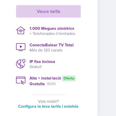
Veure tarifa
1.000 Megues simètrics
+ Telefonades il·limitades
ConectaBalear TV Total
Més de 120 canals
IP fixa inclosa
Gratuït
Alta + instal·lació
Oferta
Gratuïta
150€
Vols mòbil?
Configura la teva tarifa i estalvia