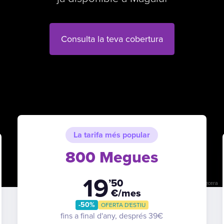
Consulta la teva cobertura
La tarifa més popular
800 Megues
19
’50
Tecles de drecera
€/mes
-50%
OFERTA D'ESTIU
fins a final d'any, després 39€