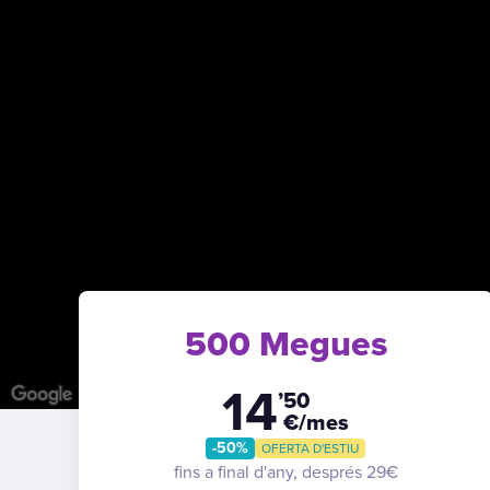
500 Megues
14
’50
€/mes
-50%
OFERTA D'ESTIU
fins a final d'any, després 29€