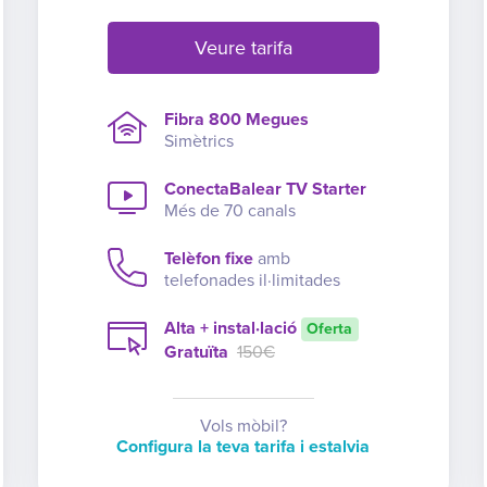
Veure tarifa
Fibra 800 Megues
Simètrics
ConectaBalear TV Starter
Més de 70 canals
Telèfon fixe
amb
telefonades il·limitades
Alta + instal·lació
Oferta
Gratuïta
150€
Vols mòbil?
Configura la teva tarifa i estalvia