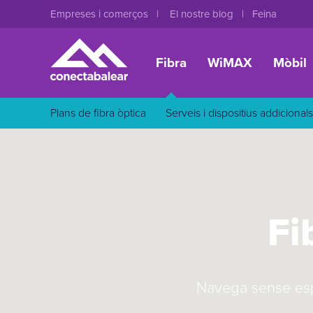
Empreses i comerços
El nostre blog
Feina
Fibra
WiMAX
Mòbil
Plans de fibra òptica
Serveis i dispositius addicionals
Fi
Navega sense esp