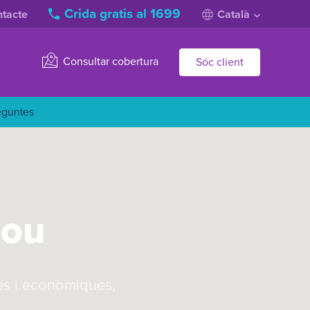
Crida gratis al 1699
tacte
Català
Consultar cobertura
Sóc client
eguntes
Nou
es i econòmiques,