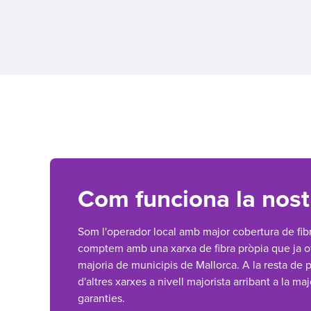
Com funciona la nost
Som l'operador local amb major cobertura de fibr
comptem amb una xarxa de fibra pròpia que ja ofe
majoria de municipis de Mallorca. A la resta de 
d'altres xarxes a nivell majorista arribant a la maj
garanties.