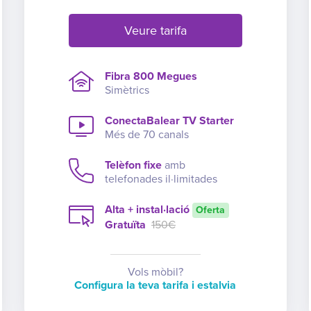
Veure tarifa
Fibra 800 Megues
Simètrics
ConectaBalear TV Starter
Més de 70 canals
Telèfon fixe
amb
telefonades il·limitades
Alta + instal·lació
Oferta
Gratuïta
150€
Vols mòbil?
Configura la teva tarifa i estalvia