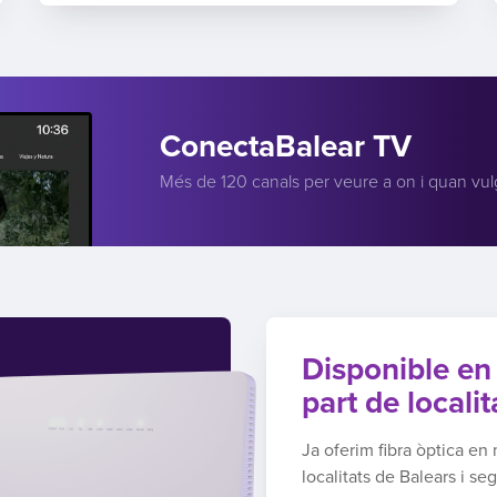
ConectaBalear TV
Més de 120 canals per veure a on i quan vul
Disponible en
part de localit
Ja oferim fibra òptica e
localitats de Balears i se