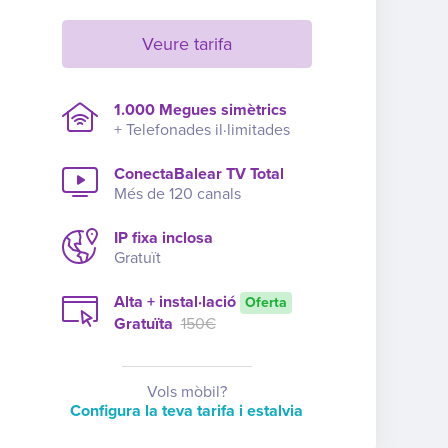
Veure tarifa
1.000 Megues simètrics
+ Telefonades il·limitades
ConectaBalear TV Total
Més de 120 canals
IP fixa inclosa
Gratuït
Alta + instal·lació
Oferta
Gratuïta
150€
Vols mòbil?
Configura la teva tarifa i estalvia