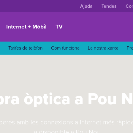
Ajuda
Tendes
Con
Internet + Mòbil
TV
Tarifes de telèfon
Com funciona
La nostra xarxa
Pr
bra òptica a Pou 
eres amb les connexions a Internet més ràpid
ja disponible a Pou Nou