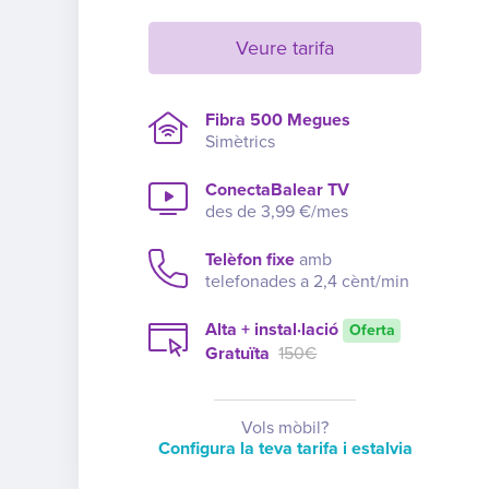
Veure tarifa
Fibra 500 Megues
Simètrics
ConectaBalear TV
des de 3,99 €/mes
Telèfon fixe
amb
telefonades a 2,4 cènt/min
Alta + instal·lació
Oferta
Gratuïta
150€
Vols mòbil?
Configura la teva tarifa i estalvia