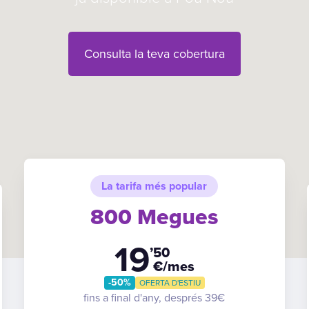
Consulta la teva cobertura
La tarifa més popular
800 Megues
19
’50
€/mes
-50%
OFERTA D'ESTIU
fins a final d'any, després 39€