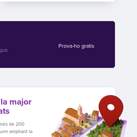
Prova-ho gratis
guis
 la major
ats
n més de 200
guim ampliant la