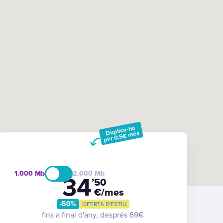
Duplica-ho
per 0,5€ més
1.000
2.000
34
’50
€/mes
-50%
OFERTA D'ESTIU
fins a final d'any, després 69€