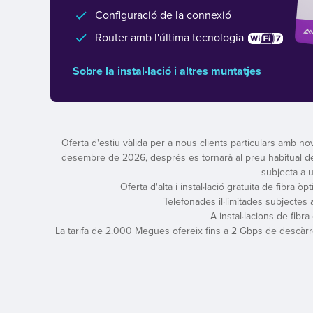
Configuració de la connexió
Router amb l'última tecnologia
Sobre la instal·lació i altres muntatjes
Oferta d'estiu vàlida per a nous clients particulars amb nov
desembre de 2026, després es tornarà al preu habitual de l
subjecta a 
Oferta d'alta i instal·lació gratuita de fibra ò
Telefonades il·limitades subjectes
A instal·lacions de fibr
La tarifa de 2.000 Megues ofereix fins a 2 Gbps de descàrre