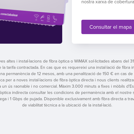
nostra xarxa de cobertur
Consultar el mapa
es altes i instal·lacions de fibra òptica o WiMAX sol·licitades abans del 
a tarifa contractada. En cas que es requereixi una instal·lació de fibra 
una permanència de 12 mesos, amb una penalització de 150 € en cas de c
ptica per a noves instal·lacions de fibra òptica directa i nous clients reali
 a un ús raonable i no comercial. Màxim 3.000 minuts a fixes i mòbils d'Es
a òptica indirecta consultar les condicions de permanència amb el nostre se
ga i 1 Gbps de pujada. Disponible exclusivament amb fibra directa a tra
de viabilitat tècnica a la ubicació de la instal·lació.