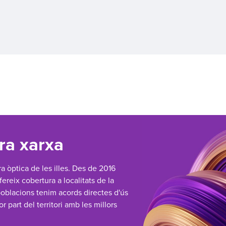
ra xarxa
a òptica de les illes. Des de 2016
reix cobertura a localitats de la
poblacions tenim acords directes d'ús
or part del territori amb les millors