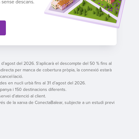
a sense descans.
31 d’agost del 2026. S'aplicarà el descompte del 50 % fins al
indirecta per manca de cobertura pròpia, la connexió estarà
ancel·lació.
tzades en nucli urbà fins al 31 d’agost del 2026.
panya i 150 destinacions diferents.
rvei d'atenció al client.
vés de la xarxa de ConectaBalear, subjecte a un estudi previ