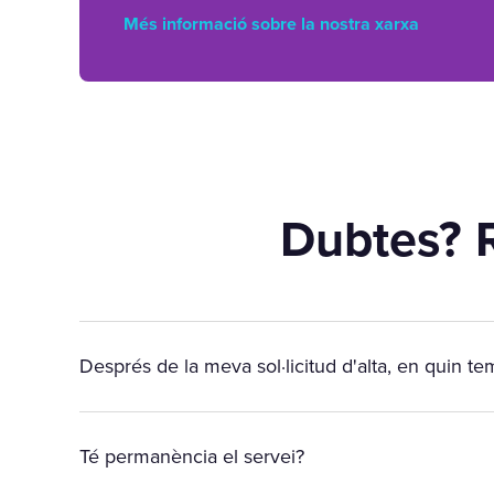
Més informació sobre la nostra xarxa
Dubtes? 
Després de la meva sol·licitud d'alta, en quin tem
Té permanència el servei?