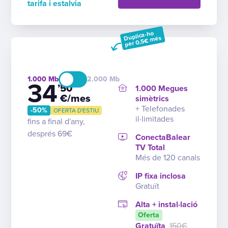
tarifa i estalvia
Duplica-ho
per 0,5€ més
1.000
2.000
34
’50
1.000 Megues
€/mes
simètrics
+ Telefonades
-50%
OFERTA D'ESTIU
il·limitades
fins a final d'any,
després 69€
ConectaBalear
TV Total
Més de 120 canals
IP fixa inclosa
Gratuït
Alta + instal·lació
Oferta
Gratuïta
150€