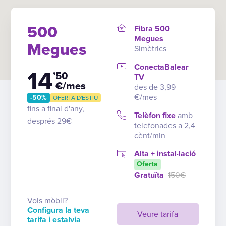
500
Fibra 500
Megues
Megues
Simètrics
ConectaBalear
14
’50
TV
€/mes
des de 3,99
€/mes
-50%
OFERTA D'ESTIU
fins a final d'any,
Telèfon fixe
amb
després 29€
telefonades a 2,4
cènt/min
Alta + instal·lació
Oferta
Gratuïta
150€
Vols mòbil?
Configura la teva
Veure tarifa
tarifa i estalvia