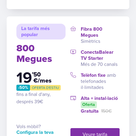
La tarifa més
Fibra 800
popular
Megues
Simètrics
800
ConectaBalear
Megues
TV Starter
Més de 70 canals
19
’50
Telèfon fixe
amb
€/mes
telefonades
il·limitades
-50%
OFERTA D'ESTIU
fins a final d'any,
Alta + instal·lació
després 39€
Oferta
Gratuïta
150€
Vols mòbil?
Configura la teva
Veure tarifa