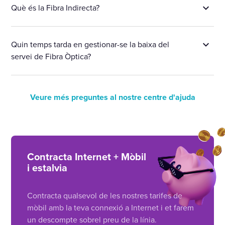
Què és la Fibra Indirecta?
Quin temps tarda en gestionar-se la baixa del
servei de Fibra Òptica?
Veure més preguntes al nostre centre d'ajuda
Contracta Internet + Mòbil
i estalvia
Contracta qualsevol de les nostres tarifes de
mòbil amb la teva connexió a Internet i et farem
un descompte sobrel preu de la línia.