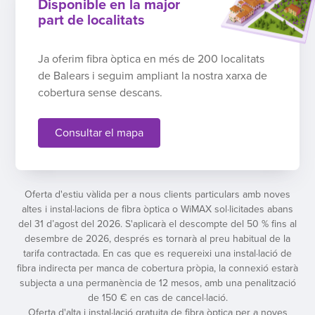
Disponible en la major
part de localitats
Ja oferim fibra òptica en més de 200 localitats
de Balears i seguim ampliant la nostra xarxa de
cobertura sense descans.
Consultar el mapa
Oferta d'estiu vàlida per a nous clients particulars amb noves
altes i instal·lacions de fibra òptica o WiMAX sol·licitades abans
del 31 d’agost del 2026. S'aplicarà el descompte del 50 % fins al
desembre de 2026, després es tornarà al preu habitual de la
tarifa contractada. En cas que es requereixi una instal·lació de
fibra indirecta per manca de cobertura pròpia, la connexió estarà
subjecta a una permanència de 12 mesos, amb una penalització
de 150 € en cas de cancel·lació.
Oferta d'alta i instal·lació gratuita de fibra òptica per a noves