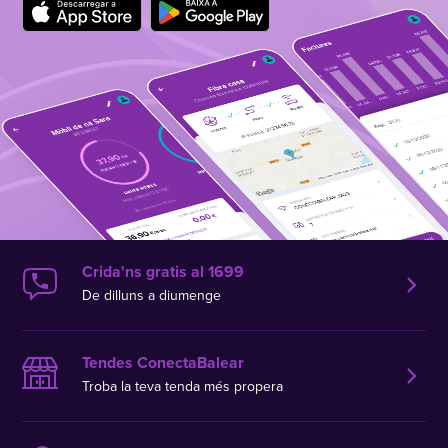
Crida'ns gratis al 1699
De dilluns a diumenge
Tendes ConectaBalear
Troba la teva tenda més propera