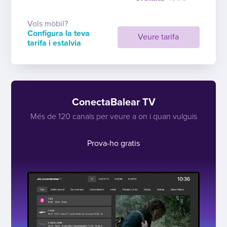
Vols mòbil?
Configura la teva
Veure tarifa
tarifa i estalvia
ConectaBalear TV
Més de 120 canals per veure a on i quan vulguis
Prova-ho gratis