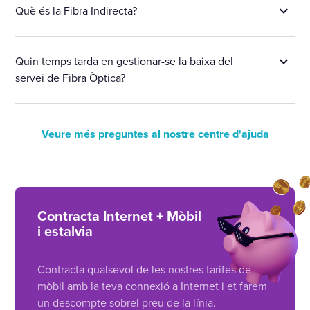
Què és la Fibra Indirecta?
Quin temps tarda en gestionar-se la baixa del
servei de Fibra Òptica?
Veure més preguntes al nostre centre d'ajuda
Contracta Internet + Mòbil
i estalvia
Contracta qualsevol de les nostres tarifes de
mòbil amb la teva connexió a Internet i et farem
un descompte sobrel preu de la línia.