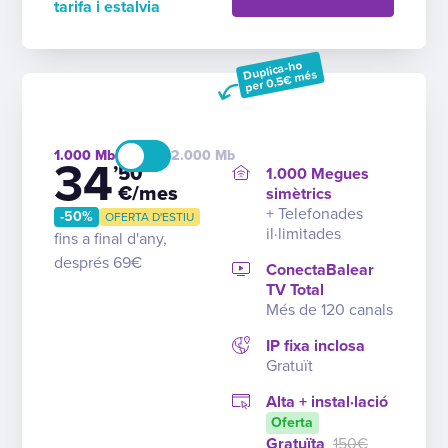
tarifa i estalvia
Duplica-ho
per 0,5€ més
1.000
2.000
34
’50
1.000 Megues
€/mes
simètrics
+ Telefonades
-50%
OFERTA D'ESTIU
il·limitades
fins a final d'any,
després 69€
ConectaBalear
TV Total
Més de 120 canals
IP fixa inclosa
Gratuït
Alta + instal·lació
Oferta
Gratuïta
150€