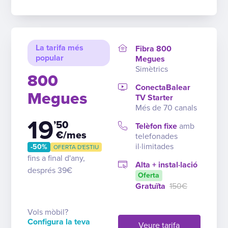
La tarifa més
Fibra 800
popular
Megues
Simètrics
800
ConectaBalear
Megues
TV Starter
Més de 70 canals
19
’50
Telèfon fixe
amb
€/mes
telefonades
il·limitades
-50%
OFERTA D'ESTIU
fins a final d'any,
Alta + instal·lació
després 39€
Oferta
Gratuïta
150€
Vols mòbil?
Configura la teva
Veure tarifa