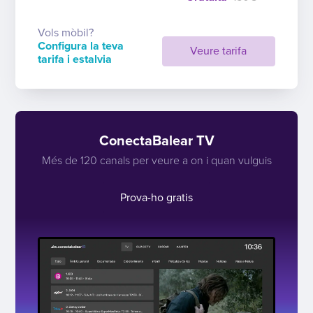
Vols mòbil?
Configura la teva
Veure tarifa
tarifa i estalvia
ConectaBalear TV
Més de 120 canals per veure a on i quan vulguis
Prova-ho gratis