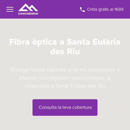
Crida gratis al 1699
Fibra òptica a Santa Eulària
des Riu
Navega sense esperes amb les connexions a
Internet més ràpides i econòmiques, ja
disponible a Santa Eulària des Riu
Consulta la teva cobertura