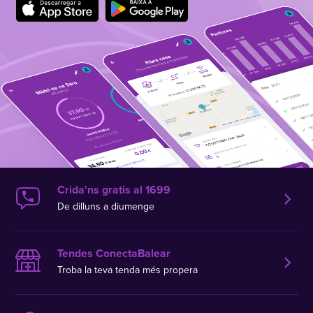
Crida'ns gratis al 1699
De dilluns a diumenge
Tendes ConectaBalear
Troba la teva tenda més propera