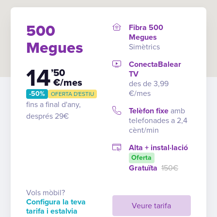
500
Fibra 500
Megues
Megues
Simètrics
ConectaBalear
14
’50
TV
€/mes
des de 3,99
€/mes
-50%
OFERTA D'ESTIU
fins a final d'any,
Telèfon fixe
amb
després 29€
telefonades a 2,4
cènt/min
Alta + instal·lació
Oferta
Gratuïta
150€
Vols mòbil?
Configura la teva
Veure tarifa
tarifa i estalvia