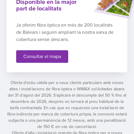
Disponible en la major
part de localitats
Ja oferim fibra òptica en més de 200 localitats
de Balears i seguim ampliant la nostra xarxa de
cobertura sense descans.
Consultar el mapa
Oferta d'estiu vàlida per a nous clients particulars amb noves
altes i instal·lacions de fibra òptica o WiMAX sol·licitades abans
del 31 d’agost del 2026. S'aplicarà el descompte del 50 % fins al
desembre de 2026, després es tornarà al preu habitual de la
tarifa contractada. En cas que es requereixi una instal·lació de
fibra indirecta per manca de cobertura pròpia, la connexió estarà
subjecta a una permanència de 12 mesos, amb una penalització
de 150 € en cas de cancel·lació.
Oferta d'alta i instal·lació gratuita de fibra òptica per a noves