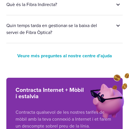
Què és la Fibra Indirecta?
Quin temps tarda en gestionar-se la baixa del
servei de Fibra Òptica?
Veure més preguntes al nostre centre d'ajuda
Contracta Internet + Mòbil
i estalvia
Contracta qualsevol de les nostres tarifes de
mòbil amb la teva connexió a Internet i et farem
un descompte sobrel preu de la línia.