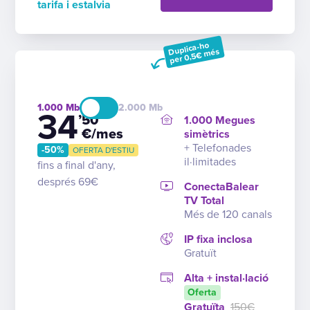
tarifa i estalvia
Duplica-ho
per 0,5€ més
1.000
2.000
34
’50
1.000 Megues
€/mes
simètrics
+ Telefonades
-50%
OFERTA D'ESTIU
il·limitades
fins a final d'any,
després 69€
ConectaBalear
TV Total
Més de 120 canals
IP fixa inclosa
Gratuït
Alta + instal·lació
Oferta
Gratuïta
150€