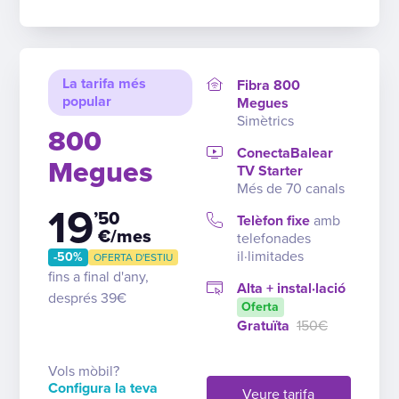
La tarifa més
Fibra 800
popular
Megues
Simètrics
800
ConectaBalear
Megues
TV Starter
Més de 70 canals
19
’50
Telèfon fixe
amb
€/mes
telefonades
il·limitades
-50%
OFERTA D'ESTIU
fins a final d'any,
Alta + instal·lació
després 39€
Oferta
Gratuïta
150€
Vols mòbil?
Configura la teva
Veure tarifa