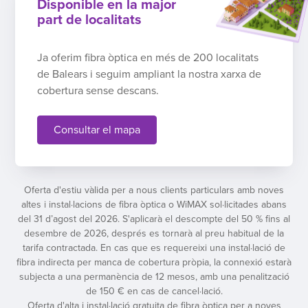
Disponible en la major
part de localitats
Ja oferim fibra òptica en més de 200 localitats
de Balears i seguim ampliant la nostra xarxa de
cobertura sense descans.
Consultar el mapa
Oferta d'estiu vàlida per a nous clients particulars amb noves
altes i instal·lacions de fibra òptica o WiMAX sol·licitades abans
del 31 d’agost del 2026. S'aplicarà el descompte del 50 % fins al
desembre de 2026, després es tornarà al preu habitual de la
tarifa contractada. En cas que es requereixi una instal·lació de
fibra indirecta per manca de cobertura pròpia, la connexió estarà
subjecta a una permanència de 12 mesos, amb una penalització
de 150 € en cas de cancel·lació.
Oferta d'alta i instal·lació gratuita de fibra òptica per a noves