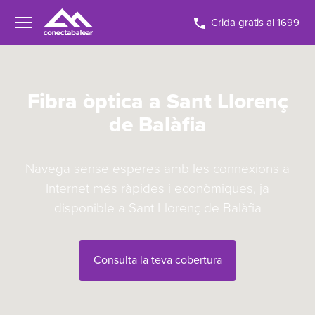
Crida gratis al 1699
Fibra òptica a Sant Llorenç
de Balàfia
Navega sense esperes amb les connexions a
Internet més ràpides i econòmiques, ja
disponible a Sant Llorenç de Balàfia
Consulta la teva cobertura