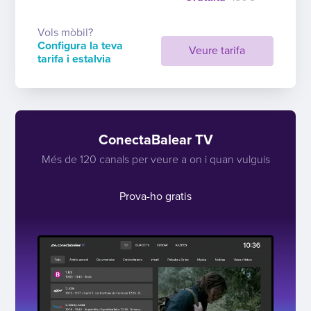
Vols mòbil?
Configura la teva
Veure tarifa
tarifa i estalvia
ConectaBalear TV
Més de 120 canals per veure a on i quan vulguis
Prova-ho gratis