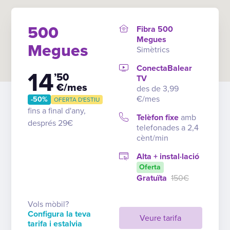
500
Fibra 500
Megues
Megues
Simètrics
ConectaBalear
14
’50
TV
€/mes
des de 3,99
€/mes
-50%
OFERTA D'ESTIU
fins a final d'any,
Telèfon fixe
amb
després 29€
telefonades a 2,4
cènt/min
Alta + instal·lació
Oferta
Gratuïta
150€
Vols mòbil?
Configura la teva
Veure tarifa
tarifa i estalvia