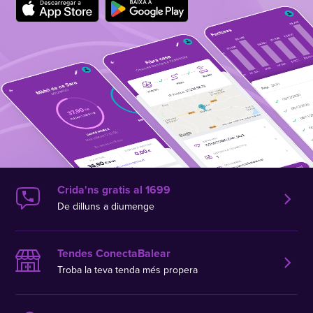
Crida'ns gratis al 1699
De dilluns a diumenge
Tendes ConectaBalear
Troba la teva tenda més propera