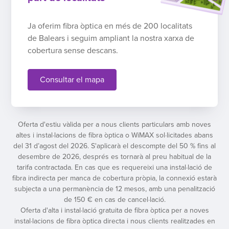
Ja oferim fibra òptica en més de 200 localitats
de Balears i seguim ampliant la nostra xarxa de
cobertura sense descans.
Consultar el mapa
Oferta d'estiu vàlida per a nous clients particulars amb noves
altes i instal·lacions de fibra òptica o WiMAX sol·licitades abans
del 31 d’agost del 2026. S'aplicarà el descompte del 50 % fins al
desembre de 2026, després es tornarà al preu habitual de la
tarifa contractada. En cas que es requereixi una instal·lació de
fibra indirecta per manca de cobertura pròpia, la connexió estarà
subjecta a una permanència de 12 mesos, amb una penalització
de 150 € en cas de cancel·lació.
Oferta d'alta i instal·lació gratuita de fibra òptica per a noves
instal·lacions de fibra òptica directa i nous clients realitzades en