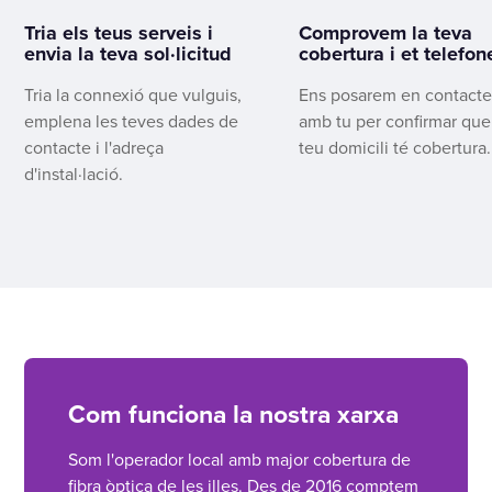
Tria els teus serveis i
Comprovem la teva
envia la teva sol·licitud
cobertura i et telefo
Tria la connexió que vulguis,
Ens posarem en contact
emplena les teves dades de
amb tu per confirmar que
contacte i l'adreça
teu domicili té cobertura.
d'instal·lació.
Com funciona la nostra xarxa
Som l'operador local amb major cobertura de
fibra òptica de les illes. Des de 2016 comptem