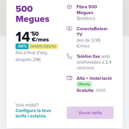
500
Fibra 500
Megues
Megues
Simètrics
ConectaBalear
14
’50
TV
€/mes
des de 3,99
€/mes
-50%
OFERTA D'ESTIU
fins a final d'any,
Telèfon fixe
amb
després 29€
telefonades a 2,4
cènt/min
Alta + instal·lació
Oferta
Gratuïta
150€
Vols mòbil?
Configura la teva
Veure tarifa
tarifa i estalvia