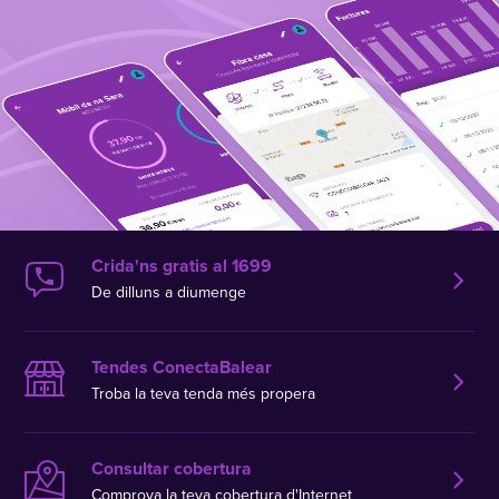
Crida'ns gratis al 1699
De dilluns a diumenge
Tendes ConectaBalear
Troba la teva tenda més propera
Consultar cobertura
Comprova la teva cobertura d'Internet