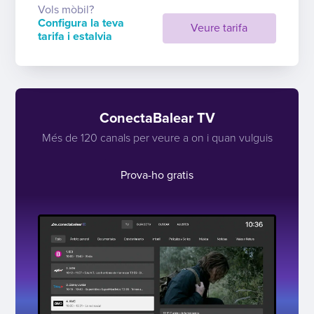
Vols mòbil?
Configura la teva
Veure tarifa
tarifa i estalvia
ConectaBalear TV
Més de 120 canals per veure a on i quan vulguis
Prova-ho gratis