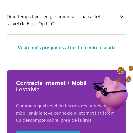
Quin temps tarda en gestionar-se la baixa del
servei de Fibra Òptica?
Veure més preguntes al nostre centre d'ajuda
Contracta Internet + Mòbil
i estalvia
Contracta qualsevol de les nostres tarifes de
mòbil amb la teva connexió a Internet i et farem
un descompte sobrel preu de la línia.