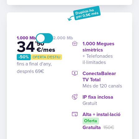
Duplica-ho
per 0,5€ més
1.000
2.000
34
’50
1.000 Megues
€/mes
simètrics
+ Telefonades
-50%
OFERTA D'ESTIU
il·limitades
fins a final d'any,
després 69€
ConectaBalear
TV Total
Més de 120 canals
IP fixa inclosa
Gratuït
Alta + instal·lació
Oferta
Gratuïta
150€