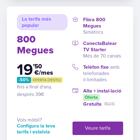
La tarifa més
Fibra 800
popular
Megues
Simètrics
800
ConectaBalear
Megues
TV Starter
Més de 70 canals
19
’50
Telèfon fixe
amb
€/mes
telefonades
il·limitades
-50%
OFERTA D'ESTIU
fins a final d'any,
Alta + instal·lació
després 39€
Oferta
Gratuïta
150€
Vols mòbil?
Configura la teva
Veure tarifa
tarifa i estalvia