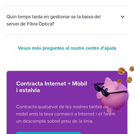
Quin temps tarda en gestionar-se la baixa del
servei de Fibra Òptica?
Veure més preguntes al nostre centre d'ajuda
Contracta Internet + Mòbil
i estalvia
Contracta qualsevol de les nostres tarifes de
mòbil amb la teva connexió a Internet i et farem
un descompte sobrel preu de la línia.