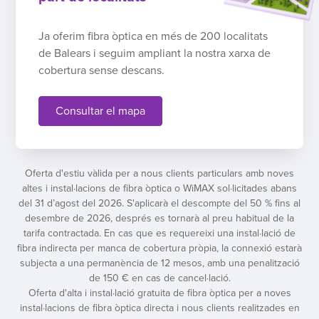
Ja oferim fibra òptica en més de 200 localitats
de Balears i seguim ampliant la nostra xarxa de
cobertura sense descans.
Consultar el mapa
Oferta d'estiu vàlida per a nous clients particulars amb noves
altes i instal·lacions de fibra òptica o WiMAX sol·licitades abans
del 31 d’agost del 2026. S'aplicarà el descompte del 50 % fins al
desembre de 2026, després es tornarà al preu habitual de la
tarifa contractada. En cas que es requereixi una instal·lació de
fibra indirecta per manca de cobertura pròpia, la connexió estarà
subjecta a una permanència de 12 mesos, amb una penalització
de 150 € en cas de cancel·lació.
Oferta d'alta i instal·lació gratuita de fibra òptica per a noves
instal·lacions de fibra òptica directa i nous clients realitzades en