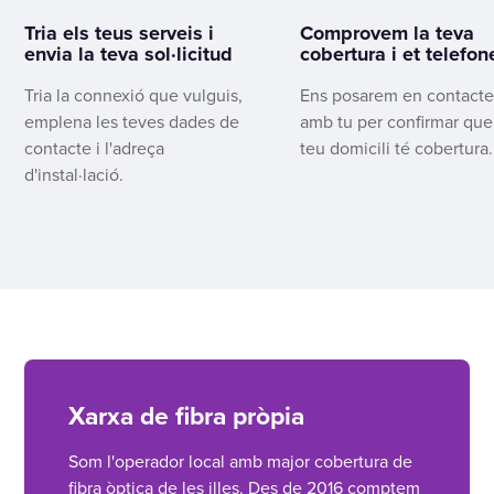
Tria els teus serveis i
Comprovem la teva
envia la teva sol·licitud
cobertura i et telefo
Tria la connexió que vulguis,
Ens posarem en contact
emplena les teves dades de
amb tu per confirmar que
contacte i l'adreça
teu domicili té cobertura.
d'instal·lació.
Xarxa de fibra pròpia
Som l'operador local amb major cobertura de
fibra òptica de les illes. Des de 2016 comptem