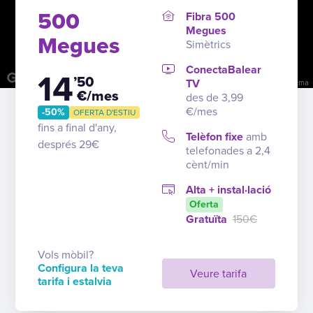
500
Fibra 500
Megues
Megues
Simètrics
ConectaBalear
14
’50
TV
Tecles de drecera
Dades del mapa
Condicions
Informa d'un problema
€/mes
des de 3,99
€/mes
-50%
OFERTA D'ESTIU
fins a final d'any,
Telèfon fixe
amb
després 29€
telefonades a 2,4
cènt/min
Alta + instal·lació
Oferta
Gratuïta
150€
Vols mòbil?
Configura la teva
Veure tarifa
tarifa i estalvia