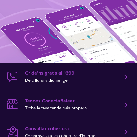
Crida'ns gratis al 1699
De dilluns a diumenge
Tendes ConectaBalear
Troba la teva tenda més propera
Consultar cobertura
Comprova la teva cobertura d'Internet