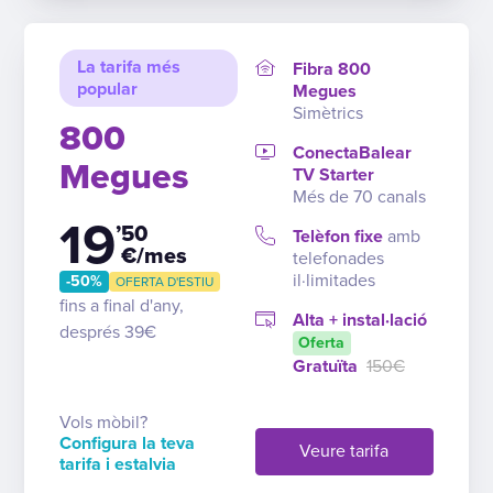
La tarifa més
Fibra 800
popular
Megues
Simètrics
800
ConectaBalear
Megues
TV Starter
Més de 70 canals
19
’50
Telèfon fixe
amb
€/mes
telefonades
il·limitades
-50%
OFERTA D'ESTIU
fins a final d'any,
Alta + instal·lació
després 39€
Oferta
Gratuïta
150€
Vols mòbil?
Configura la teva
Veure tarifa
tarifa i estalvia