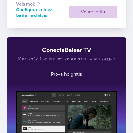
Vols mòbil?
Configura la teva
Veure tarifa
tarifa i estalvia
ConectaBalear TV
Més de 120 canals per veure a on i quan vulguis
Prova-ho gratis