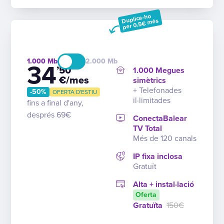
Duplica-ho
per 0,5€ més
1.000
2.000
34
’50
1.000 Megues
€/mes
simètrics
+ Telefonades
-50%
OFERTA D'ESTIU
il·limitades
fins a final d'any,
després 69€
ConectaBalear
TV Total
Més de 120 canals
IP fixa inclosa
Gratuït
Alta + instal·lació
Oferta
Gratuïta
150€