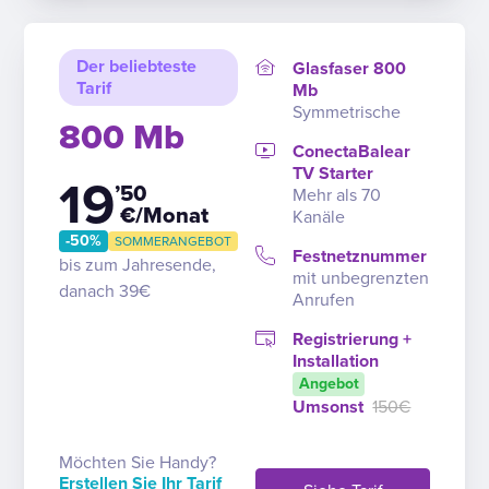
Der beliebteste
Glasfaser 800
Tarif
Mb
Symmetrische
800 Mb
ConectaBalear
TV Starter
19
’50
Mehr als 70
€/Monat
Kanäle
-50%
SOMMERANGEBOT
Festnetznummer
bis zum Jahresende,
mit unbegrenzten
danach 39€
Anrufen
Registrierung +
Installation
Angebot
Umsonst
150€
Möchten Sie Handy?
Erstellen Sie Ihr Tarif