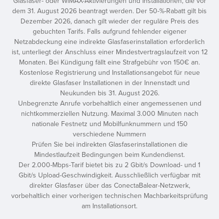
Glasfaser- oder WiMAX-Aktivierungen und Installationen, die vor
dem 31. August 2026 beantragt werden. Der 50-%-Rabatt gilt bis
Dezember 2026, danach gilt wieder der reguläre Preis des
gebuchten Tarifs. Falls aufgrund fehlender eigener
Netzabdeckung eine indirekte Glasfaserinstallation erforderlich
ist, unterliegt der Anschluss einer Mindestvertragslaufzeit von 12
Monaten. Bei Kündigung fällt eine Strafgebühr von 150€ an.
Kostenlose Registrierung und Installationsangebot für neue
direkte Glasfaser Installationen in der Innenstadt und
Neukunden bis 31. August 2026.
Unbegrenzte Anrufe vorbehaltlich einer angemessenen und
nichtkommerziellen Nutzung. Maximal 3.000 Minuten nach
nationale Festnetz und Mobilfunknummern und 150
verschiedene Nummern
Prüfen Sie bei indirekten Glasfaserinstallationen die
Mindestlaufzeit Bedingungen beim Kundendienst.
Der 2.000-Mbps-Tarif bietet bis zu 2 Gbit/s Download- und 1
Gbit/s Upload-Geschwindigkeit. Ausschließlich verfügbar mit
direkter Glasfaser über das ConectaBalear-Netzwerk,
vorbehaltlich einer vorherigen technischen Machbarkeitsprüfung
am Installationsort.