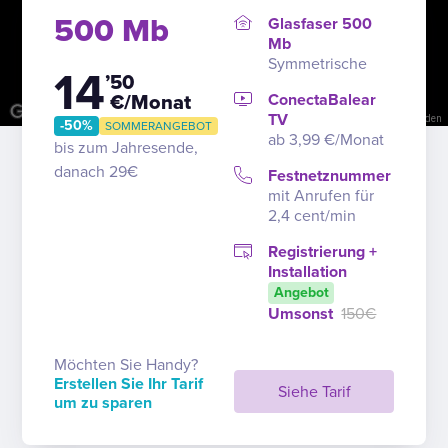
500 Mb
Glasfaser 500
Mb
Symmetrische
14
’50
ConectaBalear
€/Monat
TV
Kurzbefehle
Kartendaten
Nutzungsbedingungen
Problem melden
-50%
SOMMERANGEBOT
ab 3,99 €/Monat
bis zum Jahresende,
danach 29€
Festnetznummer
mit Anrufen für
2,4 cent/min
Registrierung +
Installation
Angebot
Umsonst
150€
Möchten Sie Handy?
Erstellen Sie Ihr Tarif
Siehe Tarif
um zu sparen