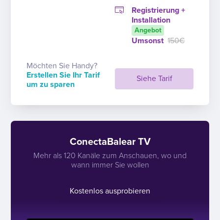
Registrierung +
Installation
Angebot
Umsonst
150€
Möchten Sie Handy?
Erstellen Sie Ihr Tarif
Siehe Tarif
um zu sparen
ConectaBalear TV
Mehr als 120 Kanäle zum Anschauen, wo und
wann immer Sie wollen
Kostenlos ausprobieren