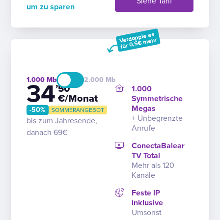
Siehe Tarif
um zu sparen
Verdopple es
für 0,5€ mehr
1.000
2.000
34
’50
1.000
€/Monat
Symmetrische
Megas
-50%
SOMMERANGEBOT
+ Unbegrenzte
bis zum Jahresende,
Anrufe
danach 69€
ConectaBalear
TV Total
Mehr als 120
Kanäle
Feste IP
inklusive
Umsonst