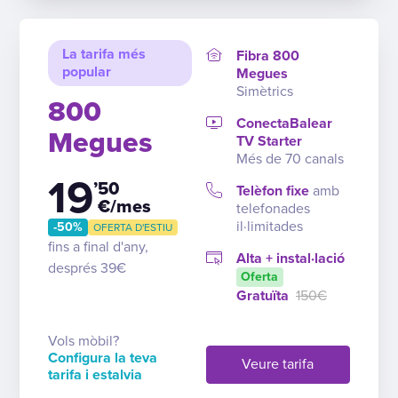
La tarifa més
Fibra 800
popular
Megues
Simètrics
800
ConectaBalear
Megues
TV Starter
Més de 70 canals
19
’50
Telèfon fixe
amb
€/mes
telefonades
il·limitades
-50%
OFERTA D'ESTIU
fins a final d'any,
Alta + instal·lació
després 39€
Oferta
Gratuïta
150€
Vols mòbil?
Configura la teva
Veure tarifa
tarifa i estalvia