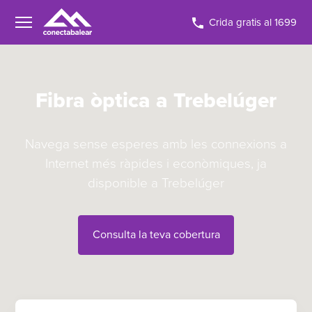
Crida gratis al 1699
Fibra òptica a Trebelúger
Navega sense esperes amb les connexions a
Internet més ràpides i econòmiques, ja
disponible a Trebelúger
Consulta la teva cobertura