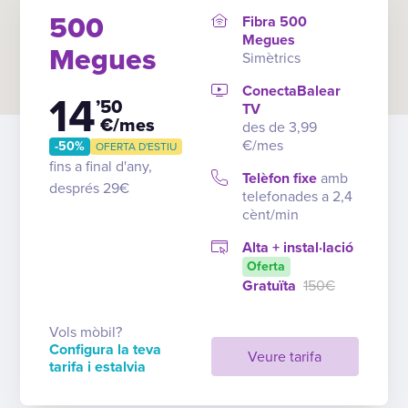
500
Fibra 500
Megues
Megues
Simètrics
ConectaBalear
14
’50
TV
€/mes
des de 3,99
€/mes
-50%
OFERTA D'ESTIU
fins a final d'any,
Telèfon fixe
amb
després 29€
telefonades a 2,4
cènt/min
Alta + instal·lació
Oferta
Gratuïta
150€
Vols mòbil?
Configura la teva
Veure tarifa
tarifa i estalvia