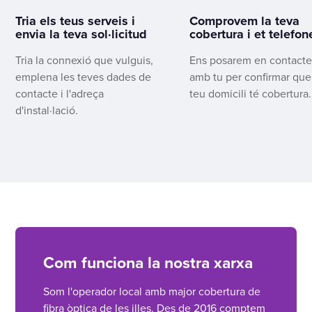
Tria els teus serveis i
Comprovem la teva
envia la teva sol·licitud
cobertura i et telefo
Tria la connexió que vulguis,
Ens posarem en contact
emplena les teves dades de
amb tu per confirmar que
contacte i l'adreça
teu domicili té cobertura.
d'instal·lació.
Com funciona la nostra xarxa
Som l'operador local amb major cobertura de
fibra òptica de les illes. Des de 2016 comptem