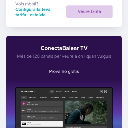
Vols mòbil?
Configura la teva
Veure tarifa
tarifa i estalvia
ConectaBalear TV
Més de 120 canals per veure a on i quan vulguis
Prova-ho gratis