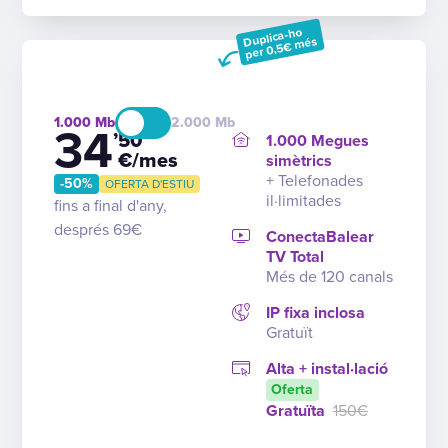
Duplica-ho
per 0,5€ més
1.000
2.000
34
’50
1.000 Megues
€/mes
simètrics
+ Telefonades
-50%
OFERTA D'ESTIU
il·limitades
fins a final d'any,
després 69€
ConectaBalear
TV Total
Més de 120 canals
IP fixa inclosa
Gratuït
Alta + instal·lació
Oferta
Gratuïta
150€