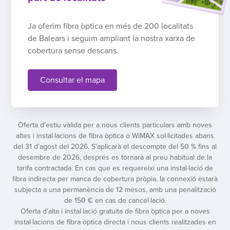
Ja oferim fibra òptica en més de 200 localitats
de Balears i seguim ampliant la nostra xarxa de
cobertura sense descans.
Consultar el mapa
Oferta d'estiu vàlida per a nous clients particulars amb noves
altes i instal·lacions de fibra òptica o WiMAX sol·licitades abans
del 31 d’agost del 2026. S'aplicarà el descompte del 50 % fins al
desembre de 2026, després es tornarà al preu habitual de la
tarifa contractada. En cas que es requereixi una instal·lació de
fibra indirecta per manca de cobertura pròpia, la connexió estarà
subjecta a una permanència de 12 mesos, amb una penalització
de 150 € en cas de cancel·lació.
Oferta d'alta i instal·lació gratuita de fibra òptica per a noves
instal·lacions de fibra òptica directa i nous clients realitzades en