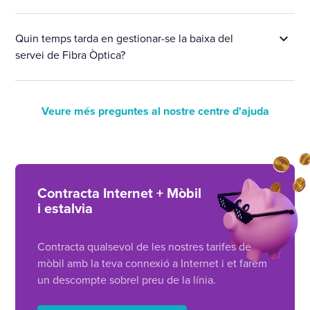
Quin temps tarda en gestionar-se la baixa del
servei de Fibra Òptica?
Veure més preguntes al nostre centre d'ajuda
Contracta Internet + Mòbil
i estalvia
Contracta qualsevol de les nostres tarifes de
mòbil amb la teva connexió a Internet i et farem
un descompte sobrel preu de la línia.