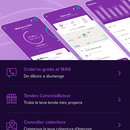
Crida'ns gratis al 1699
De dilluns a diumenge
Tendes ConectaBalear
Troba la teva tenda més propera
Consultar cobertura
Comprova la teva cobertura d'Internet