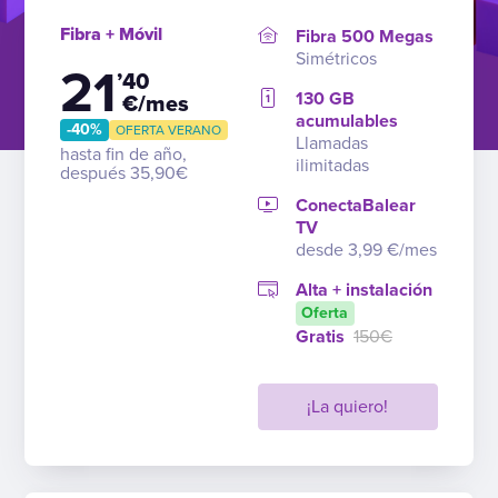
Fibra + Móvil
Fibra 500 Megas
Simétricos
21
’40
130 GB
€/mes
acumulables
-40%
OFERTA VERANO
Llamadas
hasta fin de año,
ilimitadas
después 35,90€
ConectaBalear
TV
desde 3,99 €/mes
Alta + instalación
Oferta
Gratis
150€
¡La quiero!