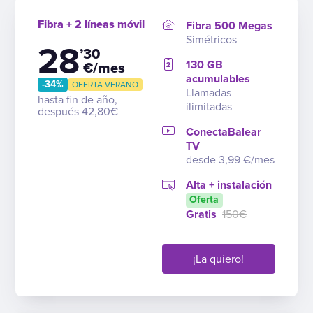
Fibra + 2 líneas móvil
Fibra 500 Megas
Simétricos
28
’30
130 GB
€/mes
acumulables
-34%
OFERTA VERANO
Llamadas
hasta fin de año,
ilimitadas
después 42,80€
ConectaBalear
TV
desde 3,99 €/mes
Alta + instalación
Oferta
Gratis
150€
¡La quiero!