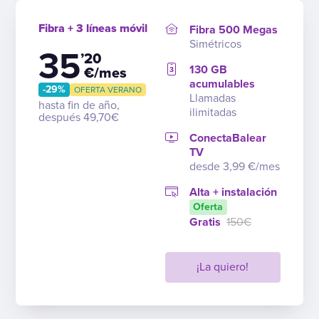
Fibra + 3 líneas móvil
Fibra 500 Megas
Simétricos
35
’20
130 GB
€/mes
acumulables
-29%
OFERTA VERANO
Llamadas
hasta fin de año,
ilimitadas
después 49,70€
ConectaBalear
TV
desde 3,99 €/mes
Alta + instalación
Oferta
Gratis
150€
¡La quiero!