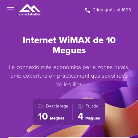
Crida gratis al 1699
Internet WiMAX de 10
Megues
La connexió més econòmica per a zones rurals,
amb cobertura en pràcticament qualsevol racó
de les illes
Descàrrega
Pujada
10
4
Megues
Megues