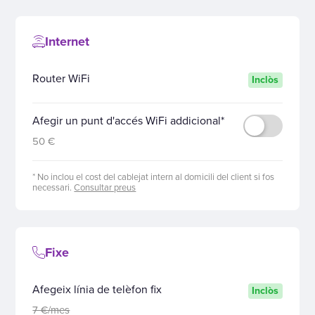
Internet
Router WiFi
Inclòs
Afegir un punt d'accés WiFi addicional*
50 €
* No inclou el cost del cablejat intern al domicili del client si fos
necessari.
Consultar preus
Fixe
Afegeix línia de telèfon fix
Inclòs
7 €/mes