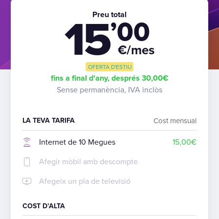
Preu total
15
’00
€/mes
OFERTA D'ESTIU
fins a final d'any, després 30,00€
Sense permanència, IVA inclòs
LA TEVA TARIFA
Cost mensual
Internet de 10 Megues
15,00€
Afegir mòbil amb descompte
Afegeix un pla de televisió
COST D’ALTA