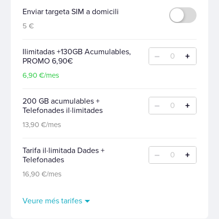
Enviar targeta SIM a domicili
5 €
Ilimitadas +130GB Acumulables,
–
+
0
PROMO 6,90€
6,90 €/mes
200 GB acumulables +
–
+
0
Telefonades il·limitades
13,90 €/mes
Tarifa il·limitada Dades +
–
+
0
Telefonades
16,90 €/mes
Veure més tarifes