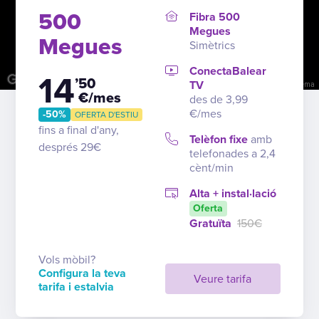
500
Fibra 500
Megues
Megues
Simètrics
ConectaBalear
14
’50
TV
Tecles de drecera
Dades del mapa
Condicions
Informa d'un problema
€/mes
des de 3,99
€/mes
-50%
OFERTA D'ESTIU
fins a final d'any,
Telèfon fixe
amb
després 29€
telefonades a 2,4
cènt/min
Alta + instal·lació
Oferta
Gratuïta
150€
Vols mòbil?
Configura la teva
Veure tarifa
tarifa i estalvia