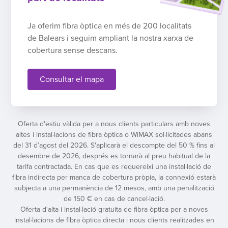
Ja oferim fibra òptica en més de 200 localitats
de Balears i seguim ampliant la nostra xarxa de
cobertura sense descans.
Consultar el mapa
Oferta d'estiu vàlida per a nous clients particulars amb noves
altes i instal·lacions de fibra òptica o WiMAX sol·licitades abans
del 31 d’agost del 2026. S'aplicarà el descompte del 50 % fins al
desembre de 2026, després es tornarà al preu habitual de la
tarifa contractada. En cas que es requereixi una instal·lació de
fibra indirecta per manca de cobertura pròpia, la connexió estarà
subjecta a una permanència de 12 mesos, amb una penalització
de 150 € en cas de cancel·lació.
Oferta d'alta i instal·lació gratuita de fibra òptica per a noves
instal·lacions de fibra òptica directa i nous clients realitzades en