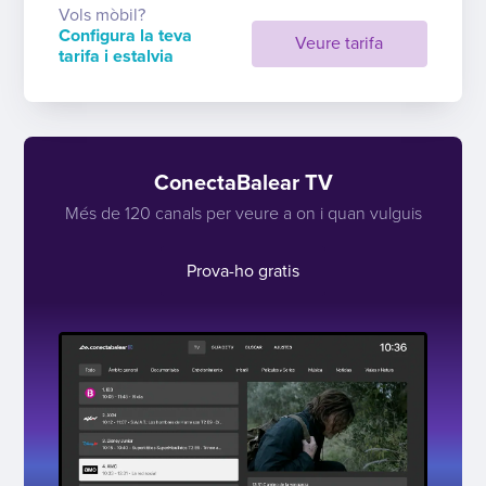
Vols mòbil?
Configura la teva
Veure tarifa
tarifa i estalvia
ConectaBalear TV
Més de 120 canals per veure a on i quan vulguis
Prova-ho gratis