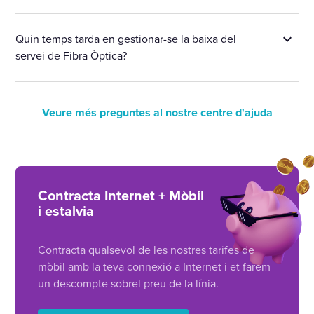
Quin temps tarda en gestionar-se la baixa del
servei de Fibra Òptica?
Veure més preguntes al nostre centre d'ajuda
Contracta Internet + Mòbil
i estalvia
Contracta qualsevol de les nostres tarifes de
mòbil amb la teva connexió a Internet i et farem
un descompte sobrel preu de la línia.