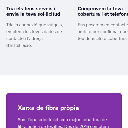
Tria els teus serveis i
Comprovem la teva
envia la teva sol·licitud
cobertura i et telefo
Tria la connexió que vulguis,
Ens posarem en contact
emplena les teves dades de
amb tu per confirmar que
contacte i l'adreça
teu domicili té cobertura.
d'instal·lació.
Xarxa de fibra pròpia
Som l'operador local amb major cobertura de
fibra òptica de les illes. Des de 2016 comptem