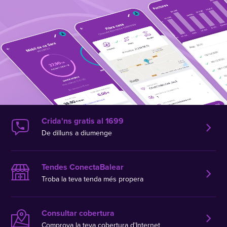
Crida'ns gratis al 1699
De dilluns a diumenge
Tendes ConectaBalear
Troba la teva tenda més propera
Consultar cobertura
Comprova la teva cobertura d'Internet