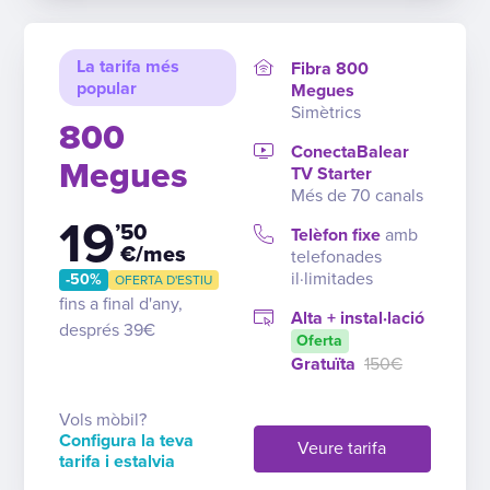
La tarifa més
Fibra 800
popular
Megues
Simètrics
800
ConectaBalear
Megues
TV Starter
Més de 70 canals
19
’50
Telèfon fixe
amb
€/mes
telefonades
il·limitades
-50%
OFERTA D'ESTIU
fins a final d'any,
Alta + instal·lació
després 39€
Oferta
Gratuïta
150€
Vols mòbil?
Configura la teva
Veure tarifa
tarifa i estalvia