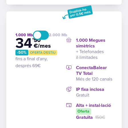
Duplica-ho
per 0,5€ més
1.000
2.000
34
’50
1.000 Megues
€/mes
simètrics
+ Telefonades
-50%
OFERTA D'ESTIU
il·limitades
fins a final d'any,
després 69€
ConectaBalear
TV Total
Més de 120 canals
IP fixa inclosa
Gratuït
Alta + instal·lació
Oferta
Gratuïta
150€