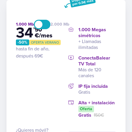
por 0,5€ más
1.000
2.000
34
’50
1.000 Megas
€/mes
simétricos
+ Llamadas
-50%
OFERTA VERANO
ilimitadas
hasta fin de año,
después 69€
ConectaBalear
TV Total
Más de 120
canales
IP fija incluida
Gratis
Alta + instalación
Oferta
Gratis
150€
¿Quieres móvil?