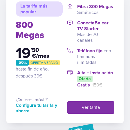
La tarifa más
Fibra 800 Megas
popular
Simétricos
800
ConectaBalear
TV Starter
Megas
Más de 70
canales
19
’50
Teléfono fijo
con
€/mes
llamadas
ilimitadas
-50%
OFERTA VERANO
hasta fin de año,
Alta + instalación
después 39€
Oferta
Gratis
150€
¿Quieres móvil?
Configura tu tarifa y
Ver tarifa
ahorra
Duplica