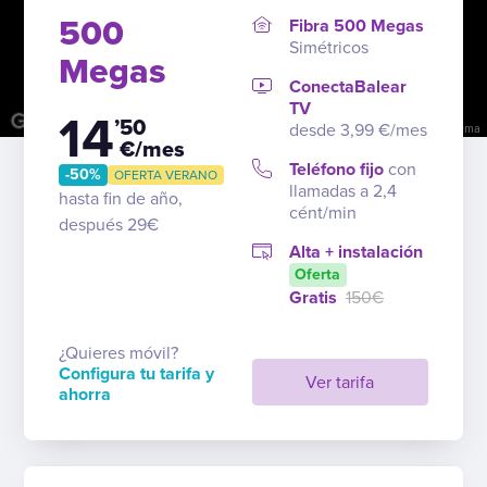
500
Fibra 500 Megas
Simétricos
Megas
ConectaBalear
TV
14
’50
desde 3,99 €/mes
Combinaciones de teclas
Datos del mapa
Términos
Notificar un problema
€/mes
Teléfono fijo
con
-50%
OFERTA VERANO
llamadas a 2,4
hasta fin de año,
cént/min
después 29€
Alta + instalación
Oferta
Gratis
150€
¿Quieres móvil?
Configura tu tarifa y
Ver tarifa
ahorra