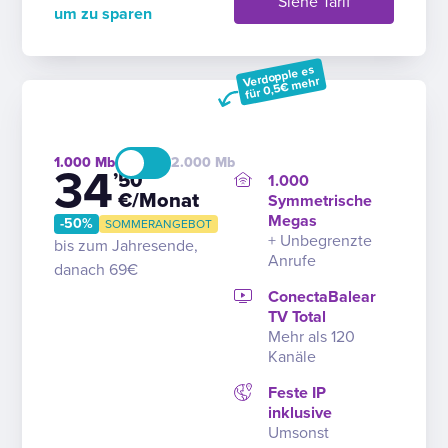
Siehe Tarif
um zu sparen
Verdopple es
für 0,5€ mehr
1.000
2.000
34
’50
1.000
€/Monat
Symmetrische
Megas
-50%
SOMMERANGEBOT
+ Unbegrenzte
bis zum Jahresende,
Anrufe
danach 69€
ConectaBalear
TV Total
Mehr als 120
Kanäle
Feste IP
inklusive
Umsonst