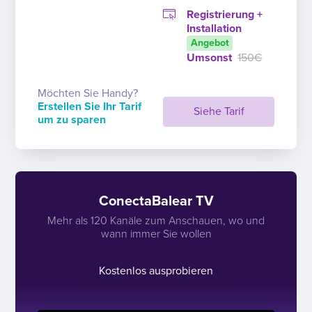
Registrierung +
Installation
Angebot
Umsonst
150€
Möchten Sie Handy?
Erstellen Sie Ihr Tarif
Siehe Tarif
um zu sparen
ConectaBalear TV
Mehr als 120 Kanäle zum Anschauen, wo und
wann immer Sie wollen
Kostenlos ausprobieren