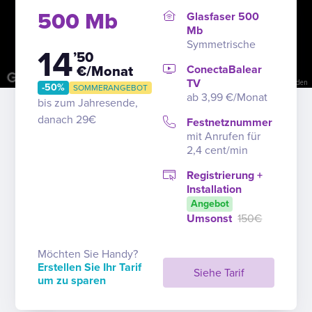
500 Mb
Glasfaser 500
Mb
Symmetrische
14
’50
ConectaBalear
€/Monat
TV
Kurzbefehle
Kartendaten
Nutzungsbedingungen
Problem melden
-50%
SOMMERANGEBOT
ab 3,99 €/Monat
bis zum Jahresende,
danach 29€
Festnetznummer
mit Anrufen für
2,4 cent/min
Registrierung +
Installation
Angebot
Umsonst
150€
Möchten Sie Handy?
Erstellen Sie Ihr Tarif
Siehe Tarif
um zu sparen