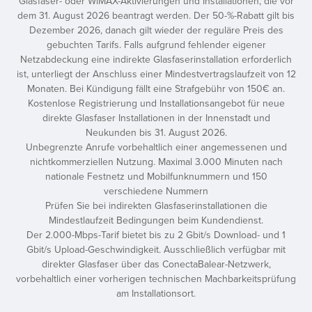
Glasfaser- oder WiMAX-Aktivierungen und Installationen, die vor
dem 31. August 2026 beantragt werden. Der 50-%-Rabatt gilt bis
Dezember 2026, danach gilt wieder der reguläre Preis des
gebuchten Tarifs. Falls aufgrund fehlender eigener
Netzabdeckung eine indirekte Glasfaserinstallation erforderlich
ist, unterliegt der Anschluss einer Mindestvertragslaufzeit von 12
Monaten. Bei Kündigung fällt eine Strafgebühr von 150€ an.
Kostenlose Registrierung und Installationsangebot für neue
direkte Glasfaser Installationen in der Innenstadt und
Neukunden bis 31. August 2026.
Unbegrenzte Anrufe vorbehaltlich einer angemessenen und
nichtkommerziellen Nutzung. Maximal 3.000 Minuten nach
nationale Festnetz und Mobilfunknummern und 150
verschiedene Nummern
Prüfen Sie bei indirekten Glasfaserinstallationen die
Mindestlaufzeit Bedingungen beim Kundendienst.
Der 2.000-Mbps-Tarif bietet bis zu 2 Gbit/s Download- und 1
Gbit/s Upload-Geschwindigkeit. Ausschließlich verfügbar mit
direkter Glasfaser über das ConectaBalear-Netzwerk,
vorbehaltlich einer vorherigen technischen Machbarkeitsprüfung
am Installationsort.