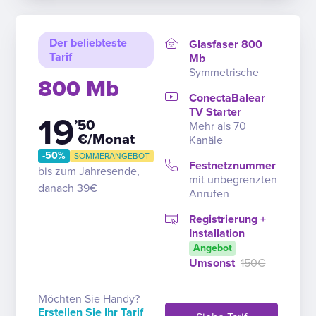
Der beliebteste
Glasfaser 800
Tarif
Mb
Symmetrische
800 Mb
ConectaBalear
TV Starter
19
’50
Mehr als 70
€/Monat
Kanäle
-50%
SOMMERANGEBOT
Festnetznummer
bis zum Jahresende,
mit unbegrenzten
danach 39€
Anrufen
Registrierung +
Installation
Angebot
Umsonst
150€
Möchten Sie Handy?
Erstellen Sie Ihr Tarif