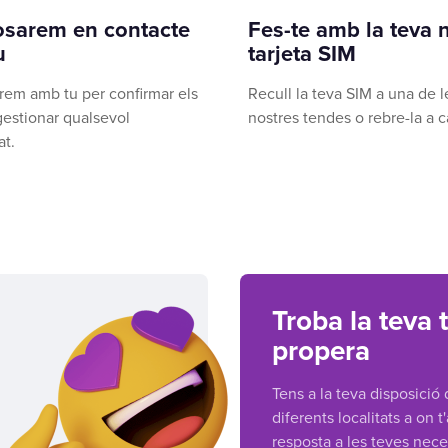
osarem en contacte
Fes-te amb la teva 
u
tarjeta SIM
rem amb tu per confirmar els
Recull la teva SIM a una de l
 gestionar qualsevol
nostres tendes o rebre-la a c
at.
Troba la teva
propera
Tens a la teva disposició
diferents localitats a on 
resposta a les teves neces