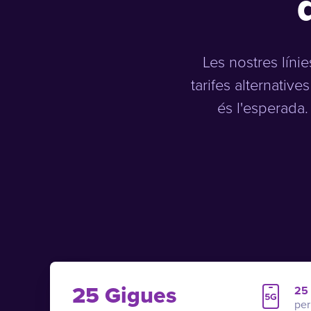
Les nostres lín
tarifes alternativ
és l'esperada.
25 Gigues
25
per