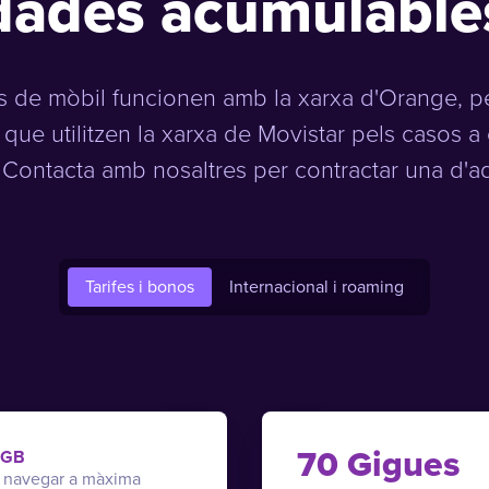
dades acumulable
ies de mòbil funcionen amb la xarxa d'Orange, 
es que utilitzen la xarxa de Movistar pels casos a
 Contacta amb nosaltres per contractar una d'aq
Tarifes i bonos
Internacional i roaming
70 Gigues
 GB
 navegar a màxima