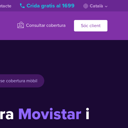
Crida gratis al 1699
tacte
Català
Consultar cobertura
Sóc client
nse cobertura mòbil
ura
Movistar
i