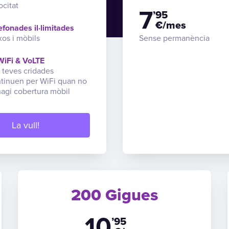
ocitat
7
’95
€/mes
efonades il·limitades
ixos i mòbils
Sense permanència
iFi & VoLTE
 teves cridades
tinuen per WiFi quan no
hagi cobertura mòbil
La vull!
200 Gigues
10
’95