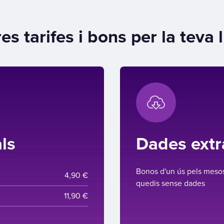
res tarifes i bons per la teva l
ls
Dades extr
Bonos d'un ús pels meso
4,90 €
quedis sense dades
11,90 €