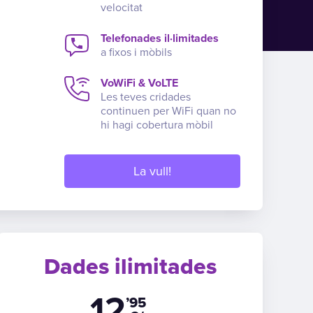
velocitat
Telefonades il·limitades
a fixos i mòbils
VoWiFi & VoLTE
Les teves cridades
continuen per WiFi quan no
hi hagi cobertura mòbil
La vull!
Dades ilimitades
12
’95