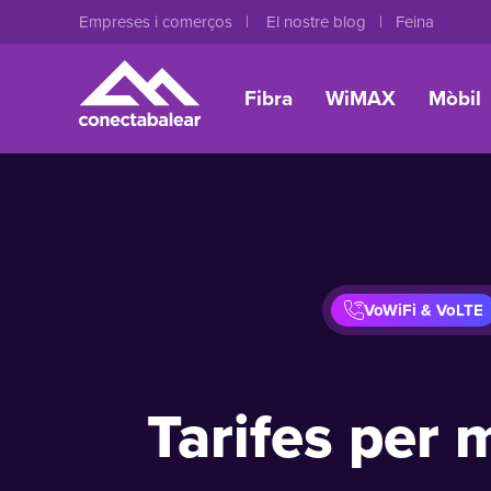
Empreses i comerços
El nostre blog
Feina
Fibra
WiMAX
Mòbil
VoWiFi & VoLTE
Tarifes per