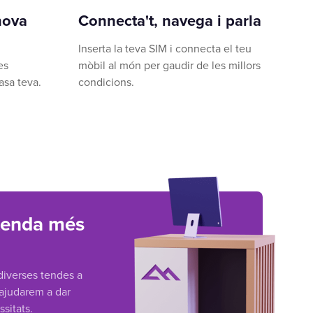
nova
Connecta't, navega i parla
Inserta la teva SIM i connecta el teu
es
mòbil al món per gaudir de les millors
asa teva.
condicions.
 tenda més
 diverses tendes a
t'ajudarem a dar
sitats.