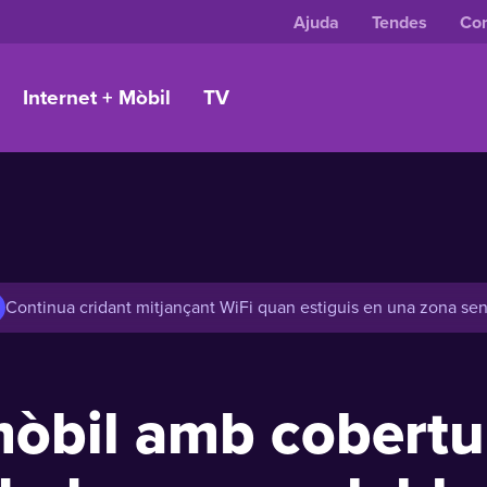
Ajuda
Tendes
Con
Internet + Mòbil
TV
Continua cridant mitjançant WiFi quan estiguis en una zona se
 mòbil amb cobert