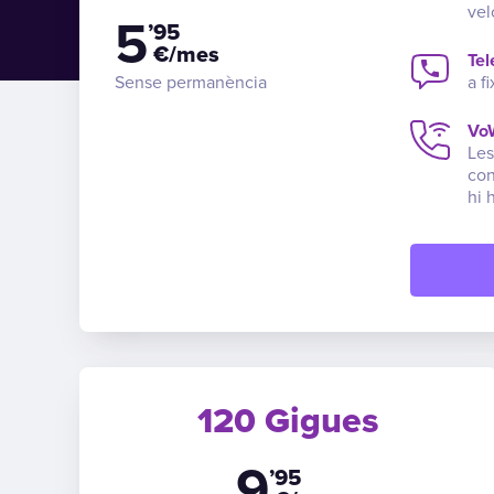
vel
5
’95
€/mes
Tel
Sense permanència
a f
VoW
Les
con
hi 
120 Gigues
9
’95