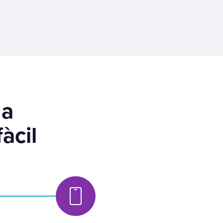
 a
àcil