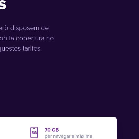
s
però disposem de
 on la cobertura no
uestes tarifes.
70 GB
per navegar a màxima