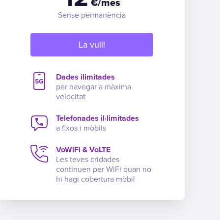
€/mes
Sense permanència
La vull!
Dades ilimitades
per navegar a màxima
velocitat
Telefonades il·limitades
a fixos i mòbils
VoWiFi & VoLTE
Les teves cridades
continuen per WiFi quan no
hi hagi cobertura mòbil