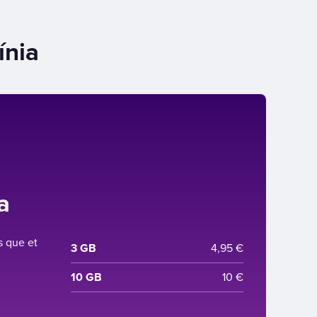
ínia
a
s que et
3 GB
4,95 €
10 GB
10 €