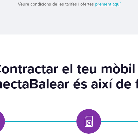
Veure condicions de les tarifes i ofertes
prement aquí
ontractar el teu mòbil
ectaBalear és així de f