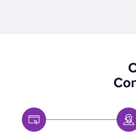
C
Con