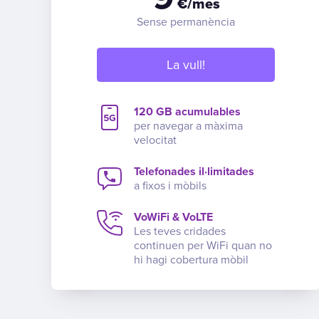
€/mes
Sense permanència
La vull!
120 GB acumulables
per navegar a màxima
velocitat
Telefonades il·limitades
a fixos i mòbils
VoWiFi & VoLTE
Les teves cridades
continuen per WiFi quan no
hi hagi cobertura mòbil