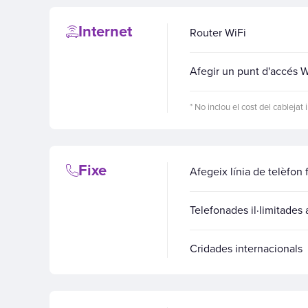
Internet
Router WiFi
Afegir un punt d'accés W
* No inclou el cost del cablejat 
Fixe
Afegeix línia de telèfon f
Telefonades il·limitades a
Cridades internacionals