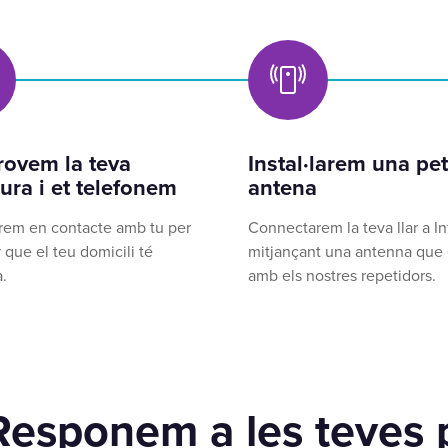
ovem la teva
Instal·larem una pet
ura i et telefonem
antena
rem en contacte amb tu per
Connectarem la teva llar a In
 que el teu domicili té
mitjançant una antenna que 
.
amb els nostres repetidors.
Responem a les teves 