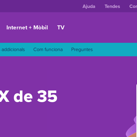
Ajuda
Tendes
Con
Internet + Mòbil
TV
s addicionals
Com funciona
Preguntes
X de 35