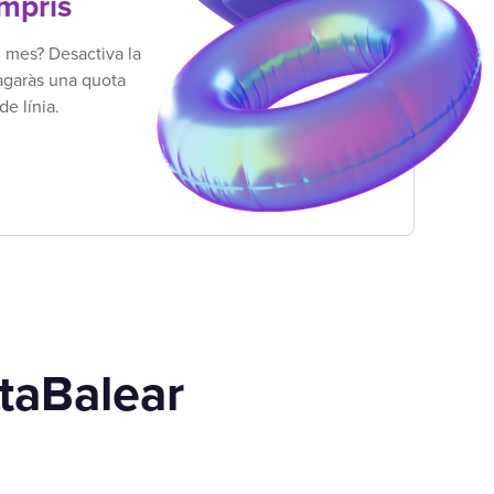
mpris
m mes? Desactiva la
agaràs una quota
e línia.
ctaBalear