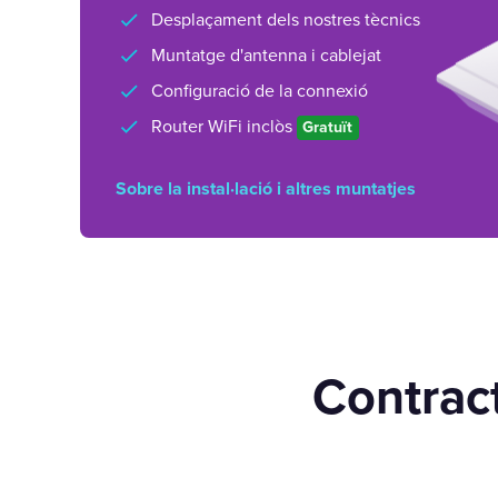
Desplaçament dels nostres tècnics
Muntatge d'antenna i cablejat
Configuració de la connexió
Router WiFi inclòs
Gratuït
Sobre la instal·lació i altres muntatjes
Contract