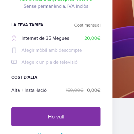
Sense permanència, IVA inclòs
LA TEVA TARIFA
Cost mensual
Internet de 35 Megues
20,00€
Afegir mòbil amb descompte
Afegeix un pla de televisió
COST D’ALTA
Alta + Instal·lació
150,00€
0,00€
Ho vull