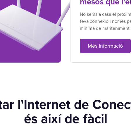
mesos que l'e
No seràs a casa el pròxi
teva connexió i només p
mínima de manteniment d
Més informació
ar l'Internet de Cone
és així de fàcil