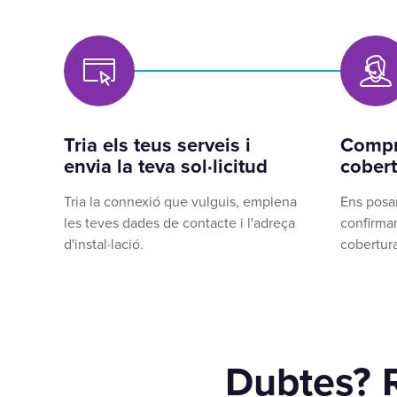
Tria els teus serveis i
Compr
envia la teva sol·licitud
cobert
Tria la connexió que vulguis, emplena
Ens posa
les teves dades de contacte i l'adreça
confirmar
d'instal·lació.
cobertura
Dubtes? 