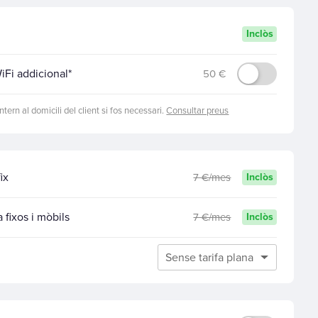
Inclòs
iFi addicional*
50 €
intern al domicili del client si fos necessari.
Consultar preus
ix
7 €/mes
Inclòs
 fixos i mòbils
7 €/mes
Inclòs