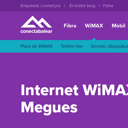
Empreses i comerços
El nostre blog
Feina
Fibra
WiMAX
Mòbil
Plans de WiMAX
Telèfon fixe
Serveis i dispositiu
Internet WiMA
Megues