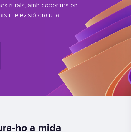
nes rurals, amb cobertura en
s i Televisió gratuïta
gura-ho a mida