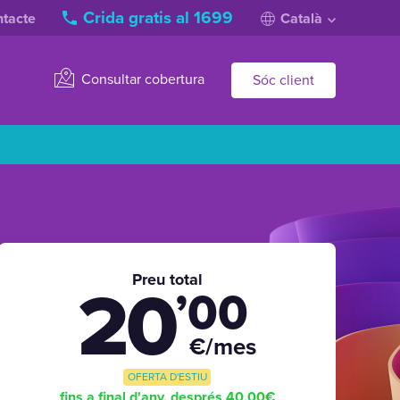
Crida gratis al 1699
tacte
Català
Consultar cobertura
Sóc client
Preu total
20
’00
€/mes
OFERTA D'ESTIU
fins a final d'any, després 40,00€