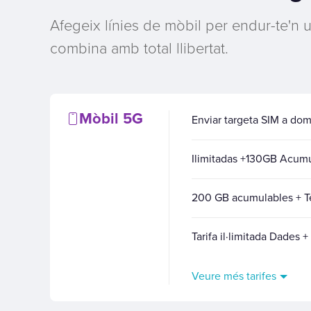
Afegeix línies de mòbil per endur-te'n 
combina amb total llibertat.
Mòbil 5G
Enviar targeta SIM a domi
Ilimitadas +130GB Acu
200 GB acumulables + Te
Tarifa il·limitada Dades 
Veure més tarifes