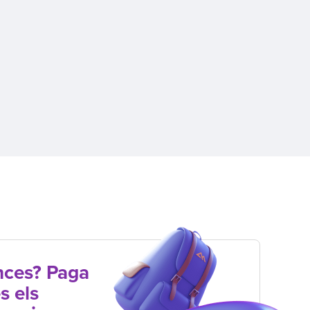
nces? Paga
s els