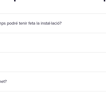
ps podré tenir feta la instal·lació?
net?