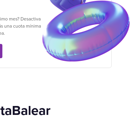
ximo mes? Desactiva
ás una cuota mínima
ea.
ctaBalear