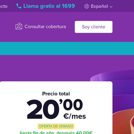
Llama gratis al 1699
acto
Español
Consultar cobertura
Soy cliente
Precio total
20
’00
€/mes
OFERTA DE VERANO
hasta fin de año, después 40,00€