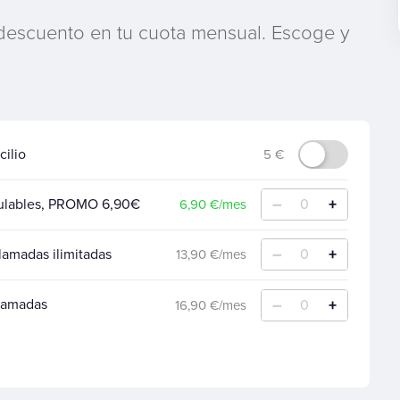
 descuento en tu cuota mensual. Escoge y
cilio
5 €
–
+
mulables, PROMO 6,90€
0
6,90 €/mes
–
+
amadas ilimitadas
0
13,90 €/mes
–
+
Llamadas
0
16,90 €/mes