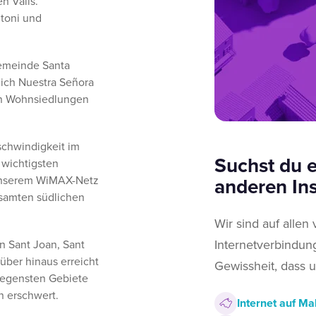
en Valls.
toni und
emeinde Santa
lich Nuestra Señora
ven Wohnsiedlungen
chwindigkeit im
Suchst du e
 wichtigsten
 unserem WiMAX-Netz
anderen Ins
gesamten südlichen
Wir sind auf allen
Internetverbindung
in Sant Joan, Sant
über hinaus erreicht
Gewissheit, dass u
legensten Gebiete
 erschwert.
Internet auf Ma