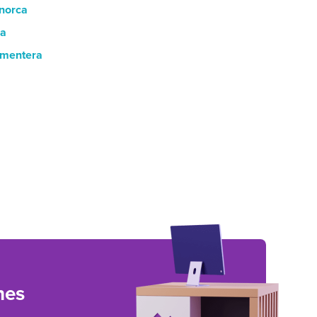
enorca
za
ormentera
nes