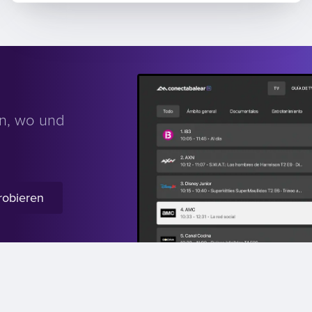
n, wo und
robieren