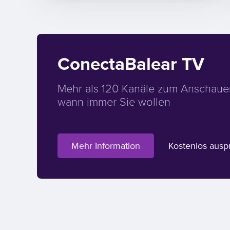
ConectaBalear TV
Mehr als 120 Kanäle zum Anschaue
wann immer Sie wollen
Mehr Information
Kostenlos ausp