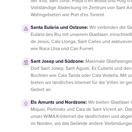
der Vila, Sant Jordi, Platja d'en Bossa und Puig d'
Vollständige Abdeckung im Zentrum von Sant An
Wohngebieten wie Port d'es Torrent.
Santa Eulària und Ostzone:
Wir verbinden die G
Eulària des Riu mit unserem Glasfaser, einschließ
de Jesús, Cala Llonga, Sant Carles und exklusi
wie Roca Llisa und Can Furnet.
Sant Josep und Südzone:
Maximale Glasfaserges
Dorf Sant Josep, Sant Agustí, Es Cubells und den
Buchten wie Cala Tarida oder Cala Vedella. Mit
bieten wir ländliches Internet für die Villen im 
Gebiet an.
Els Amunts und Nordzone:
Wir bieten Glasfaser 
Miquel, Portinatx und Cala de Sant Vicent an. Dar
unser WiMAX-Internet die ländlichsten und abge
im Norden, wo das Gelände andere Verbindungen