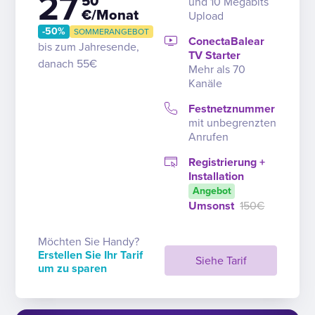
27
’50
und 10 Megabits
€/Monat
Upload
-50%
SOMMERANGEBOT
ConectaBalear
bis zum Jahresende,
TV Starter
danach 55€
Mehr als 70
Kanäle
Festnetznummer
mit unbegrenzten
Anrufen
Registrierung +
Installation
Angebot
Umsonst
150€
Möchten Sie Handy?
Erstellen Sie Ihr Tarif
Siehe Tarif
um zu sparen