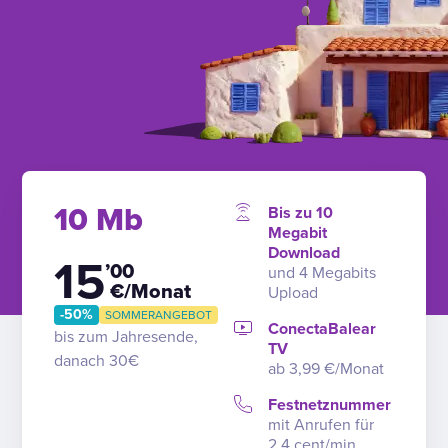
10 Mb
Bis zu 10
Megabit
Download
15
’00
und 4 Megabits
€/Monat
Upload
-50%
SOMMERANGEBOT
ConectaBalear
bis zum Jahresende,
TV
danach 30€
ab 3,99 €/Monat
Festnetznummer
mit Anrufen für
2,4 cent/min