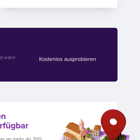
nd wann
Kostenlos ausprobieren
en
rfügbar
ser an mehr als 200