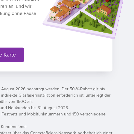
ren an, und wir
ckung ohne Pause
e Karte
 August 2026 beantragt werden. Der 50-%-Rabatt gilt bis
rekte Glasfaserinstallation erforderlich ist, unterliegt der
ebühr von 150€ an.
dt und Neukunden bis 31. August 2026.
le Festnetz und Mobilfunknummern und 150 verschiedene
m Kundendienst.
asfaser über das ConectaBalear-Netzwerk, vorbehaltlich einer