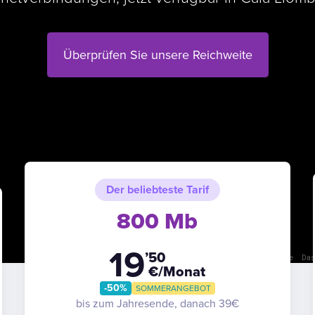
Überprüfen Sie unsere Reichweite
Der beliebteste Tarif
800 Mb
19
’50
Kurzbefehle
Das 
€/Monat
-50%
SOMMERANGEBOT
bis zum Jahresende, danach 39€