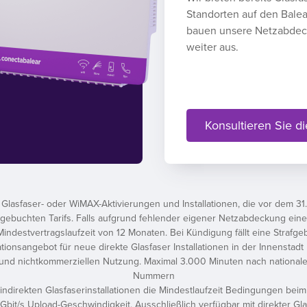
Standorten auf den Balea
bauen unsere Netzabde
weiter aus.
Konsultieren Sie di
lasfaser- oder WiMAX-Aktivierungen und Installationen, die vor dem 31.
buchten Tarifs. Falls aufgrund fehlender eigener Netzabdeckung eine indi
indestvertragslaufzeit von 12 Monaten. Bei Kündigung fällt eine Strafg
ationsangebot für neue direkte Glasfaser Installationen in der Innensta
und nichtkommerziellen Nutzung. Maximal 3.000 Minuten nach nationa
Nummern
 indirekten Glasfaserinstallationen die Mindestlaufzeit Bedingungen bei
 Gbit/s Upload-Geschwindigkeit. Ausschließlich verfügbar mit direkter Gl