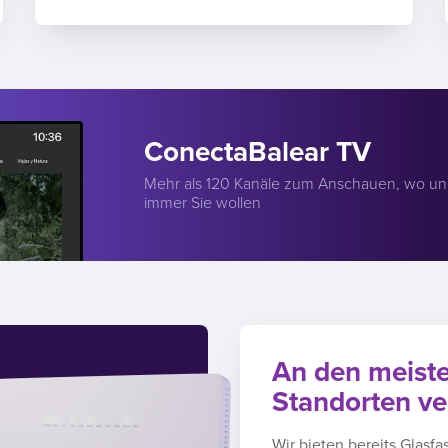
ConectaBalear TV
Mehr als 120 Kanäle zum Anschauen, wo u
immer Sie wollen
An den meist
Standorten ve
Wir bieten bereits Glasfa