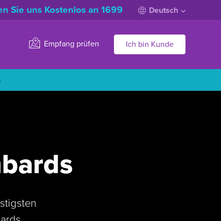
n Sie uns Kostenlos an 1699
Deutsch
Empfang prüfen
Ich bin Kunde
n
mbards
stigsten
bards