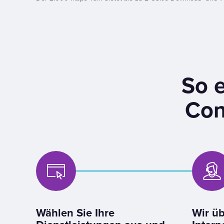
So e
Con
Wählen Sie Ihre
Wir üb