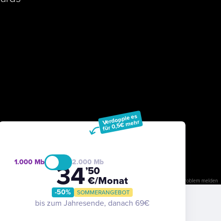
Verdopple es
für 0,5€ mehr
1.000
2.000
34
’50
€/Monat
Bild ist möglicherweise urheberrechtlich geschützt
Nutzungsbedingungen
Problem melden
-50%
SOMMERANGEBOT
bis zum Jahresende, danach 69€