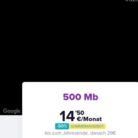
500 Mb
14
’50
€/Monat
-50%
SOMMERANGEBOT
bis zum Jahresende, danach 29€