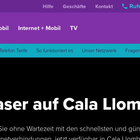
Rufe
Hilfe
Geschäfte
Kontakt
bil
Internet + Mobil
TV
Telefon Tarife
So funktioniert es
Unser Netzwerk
Frage
aser auf Cala Llo
Sie ohne Wartezeit mit den schnellsten und gün
rnetverbindungen, jetzt verfügbar in Cala Llom