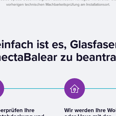
vorherigen technischen Machbarkeitsprüfung am Installationsort.
infach ist es, Glasfase
ectaBalear zu beantr
erprüfen Ihre
Wir werden Ihre W