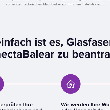
vorherigen technischen Machbarkeitsprüfung am Installationsort.
infach ist es, Glasfase
ectaBalear zu beantr
erprüfen Ihre
Wir werden Ihre W