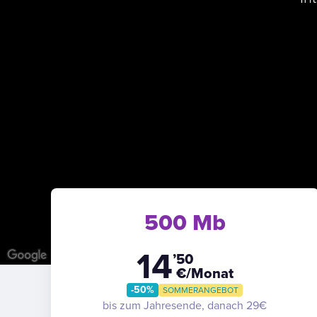
500 Mb
14
’50
€/Monat
-50%
SOMMERANGEBOT
bis zum Jahresende, danach 29€