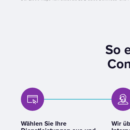
So e
Con
Wählen Sie Ihre
Wir üb