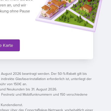
ren an, und wir
ckung ohne Pause
e Karte
 August 2026 beantragt werden. Der 50-%-Rabatt gilt bis
rekte Glasfaserinstallation erforderlich ist, unterliegt der
ebühr von 150€ an.
dt und Neukunden bis 31. August 2026.
le Festnetz und Mobilfunknummern und 150 verschiedene
m Kundendienst.
asfaser über das ConectaBalear-Netzwerk, vorbehaltlich einer