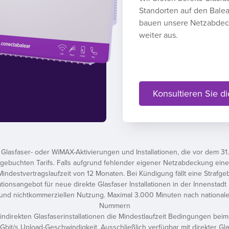
Standorten auf den Balea
bauen unsere Netzabde
weiter aus.
Konsultieren Sie di
lasfaser- oder WiMAX-Aktivierungen und Installationen, die vor dem 31.
buchten Tarifs. Falls aufgrund fehlender eigener Netzabdeckung eine indi
indestvertragslaufzeit von 12 Monaten. Bei Kündigung fällt eine Strafg
ationsangebot für neue direkte Glasfaser Installationen in der Innensta
und nichtkommerziellen Nutzung. Maximal 3.000 Minuten nach nationa
Nummern
 indirekten Glasfaserinstallationen die Mindestlaufzeit Bedingungen bei
 Gbit/s Upload-Geschwindigkeit. Ausschließlich verfügbar mit direkter Gl