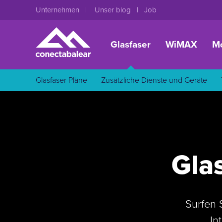
Unternehmen
Unser blog
Job
Glasfaser
WiMAX
Mo
Glasfaser Pläne
Zusätzliche Dienste und Geräte
Gla
Surfen 
In