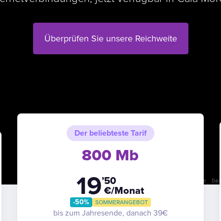
Überprüfen Sie unsere Reichweite
Der beliebteste Tarif
800 Mb
19
’50
Kurzbefehle
Das 
€/Monat
-50%
SOMMERANGEBOT
bis zum Jahresende, danach 39€