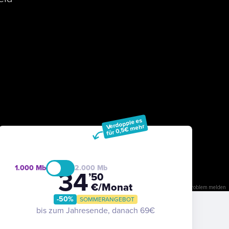
Verdopple es
für 0,5€ mehr
1.000
2.000
34
’50
€/Monat
Bild ist möglicherweise urheberrechtlich geschützt
Nutzungsbedingungen
Problem melden
-50%
SOMMERANGEBOT
bis zum Jahresende, danach 69€