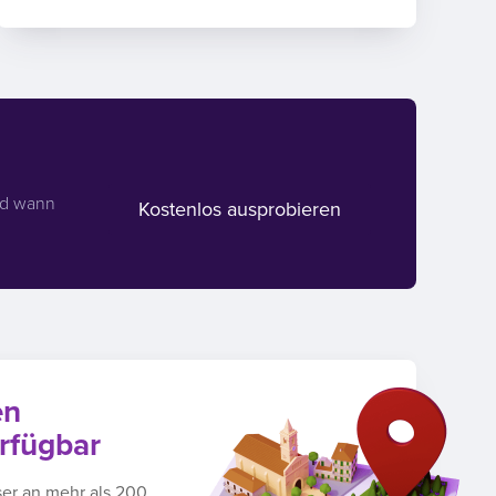
nd wann
Kostenlos ausprobieren
en
rfügbar
ser an mehr als 200