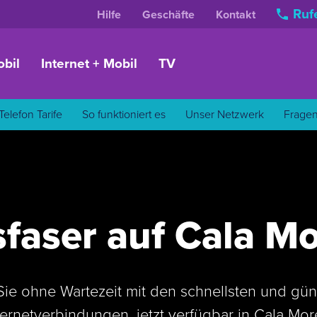
Rufe
Hilfe
Geschäfte
Kontakt
bil
Internet + Mobil
TV
Telefon Tarife
So funktioniert es
Unser Netzwerk
Frage
sfaser auf Cala Mo
Sie ohne Wartezeit mit den schnellsten und gün
ternetverbindungen, jetzt verfügbar in Cala Mor