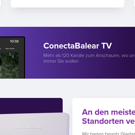
ConectaBalear TV
Mehr als 120 Kanäle zum Anschauen, wo u
immer Sie wollen
An den meist
Standorten ve
Wir bieten bereits Glasfa