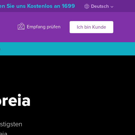
n Sie uns Kostenlos an 1699
Deutsch
Empfang prüfen
Ich bin Kunde
n
reia
stigsten
eia