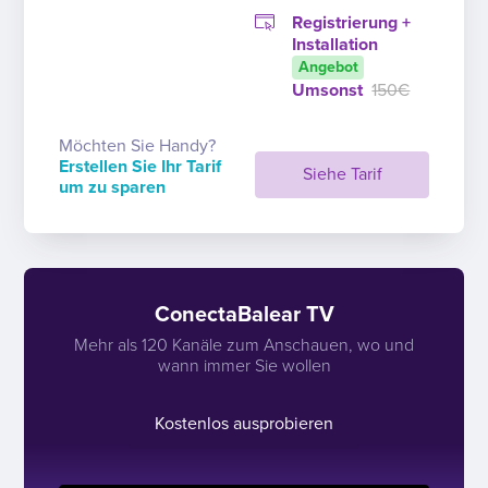
Registrierung +
Installation
Angebot
Umsonst
150€
Möchten Sie Handy?
Erstellen Sie Ihr Tarif
Siehe Tarif
um zu sparen
ConectaBalear TV
Mehr als 120 Kanäle zum Anschauen, wo und
wann immer Sie wollen
Kostenlos ausprobieren