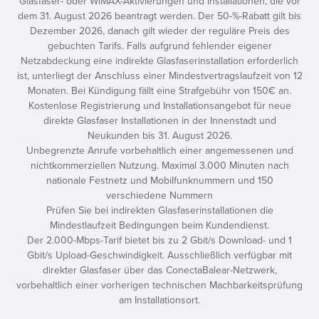
Glasfaser- oder WiMAX-Aktivierungen und Installationen, die vor
dem 31. August 2026 beantragt werden. Der 50-%-Rabatt gilt bis
Dezember 2026, danach gilt wieder der reguläre Preis des
gebuchten Tarifs. Falls aufgrund fehlender eigener
Netzabdeckung eine indirekte Glasfaserinstallation erforderlich
ist, unterliegt der Anschluss einer Mindestvertragslaufzeit von 12
Monaten. Bei Kündigung fällt eine Strafgebühr von 150€ an.
Kostenlose Registrierung und Installationsangebot für neue
direkte Glasfaser Installationen in der Innenstadt und
Neukunden bis 31. August 2026.
Unbegrenzte Anrufe vorbehaltlich einer angemessenen und
nichtkommerziellen Nutzung. Maximal 3.000 Minuten nach
nationale Festnetz und Mobilfunknummern und 150
verschiedene Nummern
Prüfen Sie bei indirekten Glasfaserinstallationen die
Mindestlaufzeit Bedingungen beim Kundendienst.
Der 2.000-Mbps-Tarif bietet bis zu 2 Gbit/s Download- und 1
Gbit/s Upload-Geschwindigkeit. Ausschließlich verfügbar mit
direkter Glasfaser über das ConectaBalear-Netzwerk,
vorbehaltlich einer vorherigen technischen Machbarkeitsprüfung
am Installationsort.