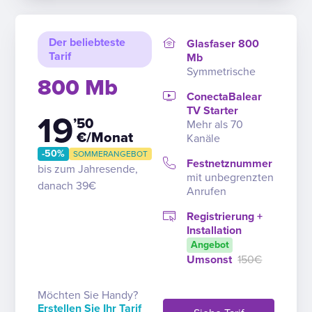
Der beliebteste
Glasfaser 800
Tarif
Mb
Symmetrische
800 Mb
ConectaBalear
TV Starter
19
’50
Mehr als 70
€/Monat
Kanäle
-50%
SOMMERANGEBOT
Festnetznummer
bis zum Jahresende,
mit unbegrenzten
danach 39€
Anrufen
Registrierung +
Installation
Angebot
Umsonst
150€
Möchten Sie Handy?
Erstellen Sie Ihr Tarif