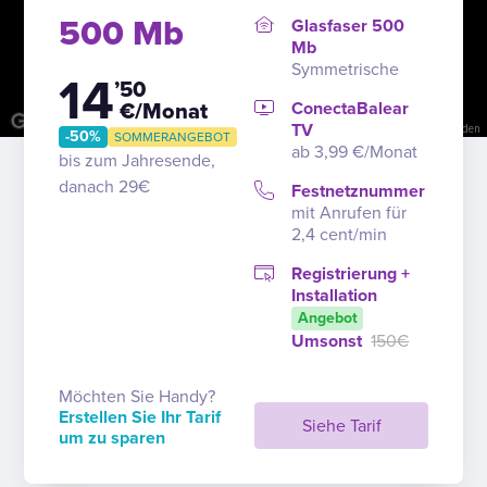
500 Mb
Glasfaser 500
Mb
Symmetrische
14
’50
ConectaBalear
€/Monat
TV
Kurzbefehle
Kartendaten
Nutzungsbedingungen
Problem melden
-50%
SOMMERANGEBOT
ab 3,99 €/Monat
bis zum Jahresende,
danach 29€
Festnetznummer
mit Anrufen für
2,4 cent/min
Registrierung +
Installation
Angebot
Umsonst
150€
Möchten Sie Handy?
Erstellen Sie Ihr Tarif
Siehe Tarif
um zu sparen