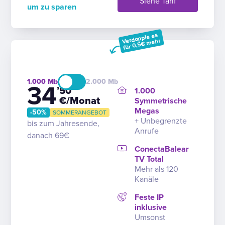
Siehe Tarif
um zu sparen
Verdopple es
für 0,5€ mehr
1.000
2.000
34
’50
1.000
€/Monat
Symmetrische
Megas
-50%
SOMMERANGEBOT
+ Unbegrenzte
bis zum Jahresende,
Anrufe
danach 69€
ConectaBalear
TV Total
Mehr als 120
Kanäle
Feste IP
inklusive
Umsonst