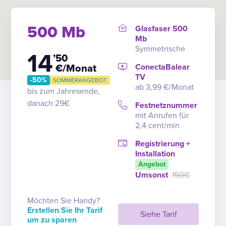
500 Mb
Glasfaser 500
Mb
Symmetrische
14
’50
ConectaBalear
€/Monat
TV
-50%
SOMMERANGEBOT
ab 3,99 €/Monat
bis zum Jahresende,
danach 29€
Festnetznummer
mit Anrufen für
2,4 cent/min
Registrierung +
Installation
Angebot
Umsonst
150€
Möchten Sie Handy?
Erstellen Sie Ihr Tarif
Siehe Tarif
um zu sparen