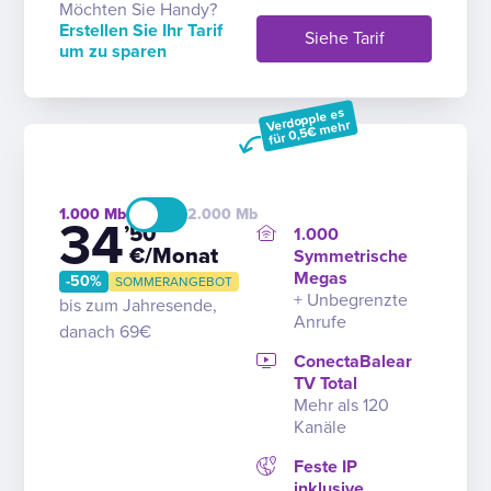
Möchten Sie Handy?
Erstellen Sie Ihr Tarif
Siehe Tarif
um zu sparen
Verdopple es
für 0,5€ mehr
1.000
2.000
34
’50
1.000
€/Monat
Symmetrische
Megas
-50%
SOMMERANGEBOT
+ Unbegrenzte
bis zum Jahresende,
Anrufe
danach 69€
ConectaBalear
TV Total
Mehr als 120
Kanäle
Feste IP
inklusive