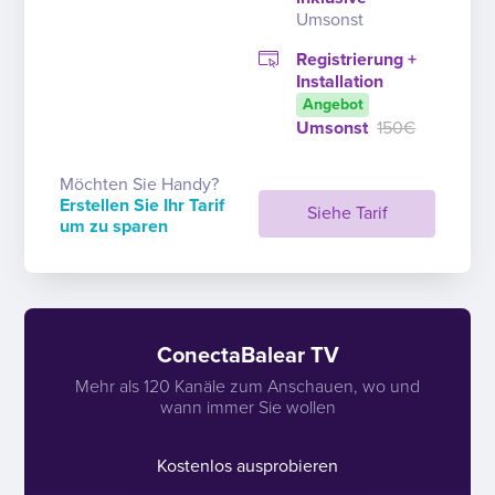
Umsonst
Registrierung +
Installation
Angebot
Umsonst
150€
Möchten Sie Handy?
Erstellen Sie Ihr Tarif
Siehe Tarif
um zu sparen
ConectaBalear TV
Mehr als 120 Kanäle zum Anschauen, wo und
wann immer Sie wollen
Kostenlos ausprobieren