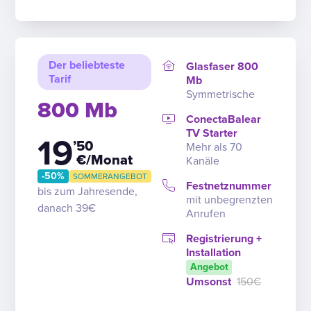
Der beliebteste
Glasfaser 800
Tarif
Mb
Symmetrische
800 Mb
ConectaBalear
TV Starter
19
’50
Mehr als 70
€/Monat
Kanäle
-50%
SOMMERANGEBOT
Festnetznummer
bis zum Jahresende,
mit unbegrenzten
danach 39€
Anrufen
Registrierung +
Installation
Angebot
Umsonst
150€