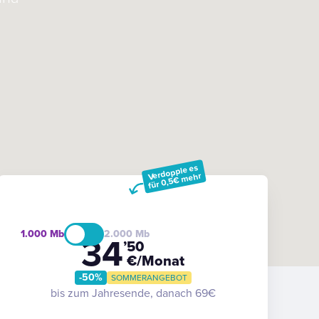
Verdopple es
für 0,5€ mehr
1.000
2.000
34
’50
€/Monat
-50%
SOMMERANGEBOT
bis zum Jahresende, danach 69€