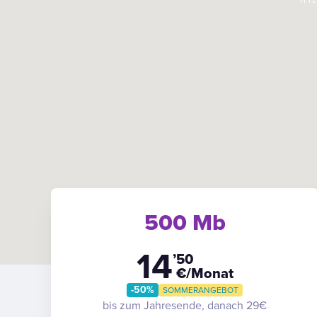
500 Mb
14
’50
€/Monat
-50%
SOMMERANGEBOT
bis zum Jahresende, danach 29€