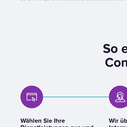
So e
Con
Wählen Sie Ihre
Wir üb