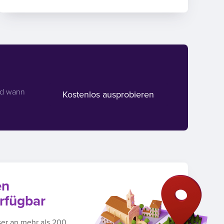
nd wann
Kostenlos ausprobieren
en
rfügbar
ser an mehr als 200