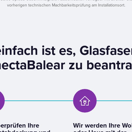
vorherigen technischen Machbarkeitsprüfung am Installationsort.
infach ist es, Glasfase
ectaBalear zu beantr
erprüfen Ihre
Wir werden Ihre W