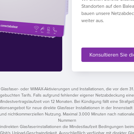
Standorten auf den Balea
bauen unsere Netzabde
weiter aus.
Konsultieren Sie di
lasfaser- oder WiMAX-Aktivierungen und Installationen, die vor dem 31.
buchten Tarifs. Falls aufgrund fehlender eigener Netzabdeckung eine indi
indestvertragslaufzeit von 12 Monaten. Bei Kündigung fällt eine Strafg
ationsangebot für neue direkte Glasfaser Installationen in der Innensta
und nichtkommerziellen Nutzung. Maximal 3.000 Minuten nach nationa
Nummern
 indirekten Glasfaserinstallationen die Mindestlaufzeit Bedingungen bei
 Gbit/s Upload-Geschwindigkeit. Ausschließlich verfügbar mit direkter Gl