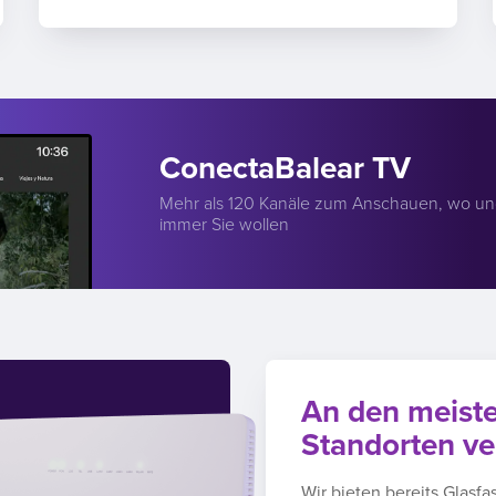
ConectaBalear TV
Mehr als 120 Kanäle zum Anschauen, wo u
immer Sie wollen
An den meist
Standorten ve
Wir bieten bereits Glasfa