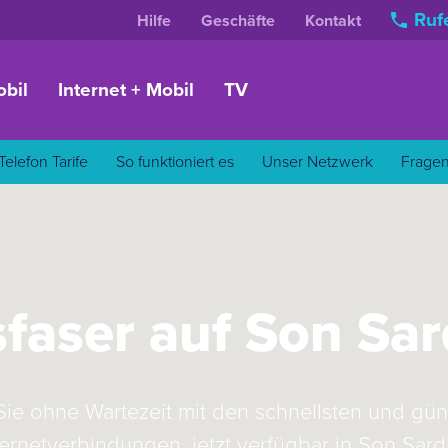
Rufe
Hilfe
Geschäfte
Kontakt
bil
Internet + Mobil
TV
Telefon Tarife
So funktioniert es
Unser Netzwerk
Frage
sfaser auf Son Sar
Sie ohne Wartezeit mit den schnellsten und gün
ternetverbindungen, jetzt verfügbar in Son Sard