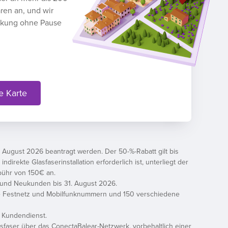
ren an, und wir
ckung ohne Pause
e Karte
 August 2026 beantragt werden. Der 50-%-Rabatt gilt bis
rekte Glasfaserinstallation erforderlich ist, unterliegt der
ebühr von 150€ an.
dt und Neukunden bis 31. August 2026.
le Festnetz und Mobilfunknummern und 150 verschiedene
m Kundendienst.
asfaser über das ConectaBalear-Netzwerk, vorbehaltlich einer