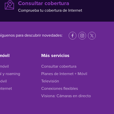
Consultar cobertura
Comprueba tu cobertura de Internet
Síguenos para descubrir novedades:
móvil
Más servicios
 móvil
Consultar cobertura
al y roaming
Planes de Internet + Móvil
óvil
Televisión
nternet
Conexiones flexibles
Visiona: Cámaras en directo