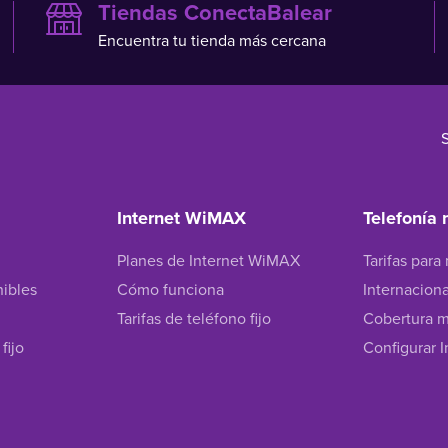
Tiendas ConectaBalear
Encuentra tu tienda más cercana
Internet WiMAX
Telefonía 
Planes de Internet WiMAX
Tarifas para
nibles
Cómo funciona
Internacion
Tarifas de teléfono fijo
Cobertura m
fijo
Configurar I