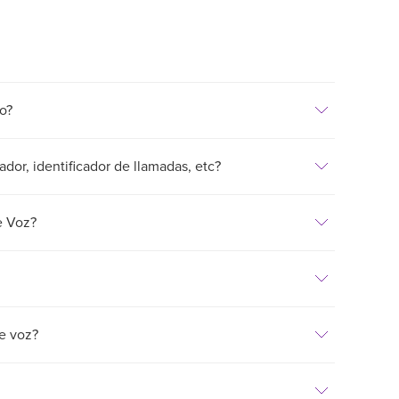
o?
ador, identificador de llamadas, etc?
e Voz?
e voz?