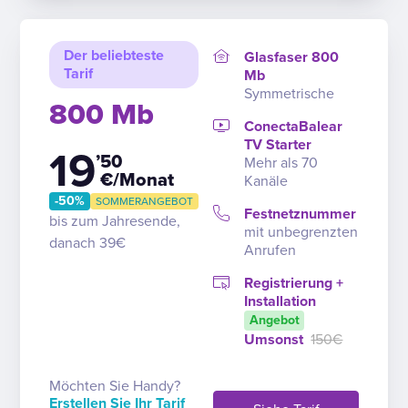
Der beliebteste
Glasfaser 800
Tarif
Mb
Symmetrische
800 Mb
ConectaBalear
TV Starter
19
’50
Mehr als 70
€/Monat
Kanäle
-50%
SOMMERANGEBOT
Festnetznummer
bis zum Jahresende,
mit unbegrenzten
danach 39€
Anrufen
Registrierung +
Installation
Angebot
Umsonst
150€
Möchten Sie Handy?
Erstellen Sie Ihr Tarif