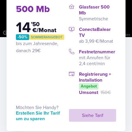
500 Mb
Glasfaser 500
Mb
Symmetrische
14
’50
ConectaBalear
€/Monat
TV
Kurzbefehle
Kartendaten
Nutzungsbedingungen
Problem melden
-50%
SOMMERANGEBOT
ab 3,99 €/Monat
bis zum Jahresende,
danach 29€
Festnetznummer
mit Anrufen für
2,4 cent/min
Registrierung +
Installation
Angebot
Umsonst
150€
Möchten Sie Handy?
Erstellen Sie Ihr Tarif
Siehe Tarif
um zu sparen