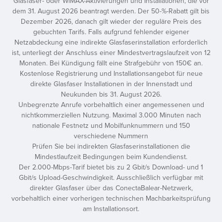
Glasfaser- oder WiMAX-Aktivierungen und Installationen, die vor
dem 31. August 2026 beantragt werden. Der 50-%-Rabatt gilt bis
Dezember 2026, danach gilt wieder der reguläre Preis des
gebuchten Tarifs. Falls aufgrund fehlender eigener
Netzabdeckung eine indirekte Glasfaserinstallation erforderlich
ist, unterliegt der Anschluss einer Mindestvertragslaufzeit von 12
Monaten. Bei Kündigung fällt eine Strafgebühr von 150€ an.
Kostenlose Registrierung und Installationsangebot für neue
direkte Glasfaser Installationen in der Innenstadt und
Neukunden bis 31. August 2026.
Unbegrenzte Anrufe vorbehaltlich einer angemessenen und
nichtkommerziellen Nutzung. Maximal 3.000 Minuten nach
nationale Festnetz und Mobilfunknummern und 150
verschiedene Nummern
Prüfen Sie bei indirekten Glasfaserinstallationen die
Mindestlaufzeit Bedingungen beim Kundendienst.
Der 2.000-Mbps-Tarif bietet bis zu 2 Gbit/s Download- und 1
Gbit/s Upload-Geschwindigkeit. Ausschließlich verfügbar mit
direkter Glasfaser über das ConectaBalear-Netzwerk,
vorbehaltlich einer vorherigen technischen Machbarkeitsprüfung
am Installationsort.