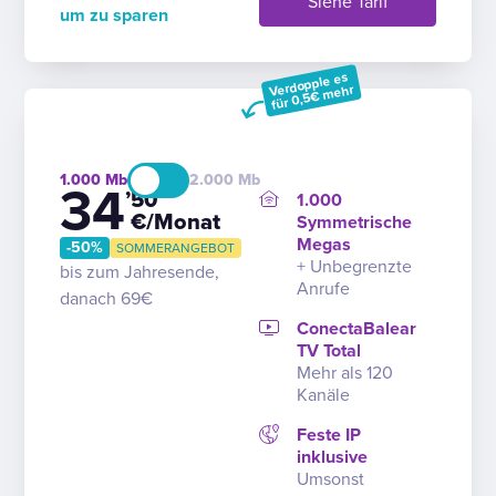
Siehe Tarif
um zu sparen
Verdopple es
für 0,5€ mehr
1.000
2.000
34
’50
1.000
€/Monat
Symmetrische
Megas
-50%
SOMMERANGEBOT
+ Unbegrenzte
bis zum Jahresende,
Anrufe
danach 69€
ConectaBalear
TV Total
Mehr als 120
Kanäle
Feste IP
inklusive
Umsonst