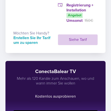
Registrierung +
Installation
Angebot
Umsonst
150€
Möchten Sie Handy?
Erstellen Sie Ihr Tarif
Siehe Tarif
um zu sparen
ConectaBalear TV
Mehr als 120 Kanäle zum Anschauen, wo und
wann immer Sie wollen
Kostenlos ausprobieren