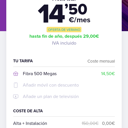
14
’50
€/mes
OFERTA DE VERANO
hasta fin de año, después 29,00€
IVA incluido
TU TARIFA
Coste mensual
Fibra 500 Megas
14,50€
Añadir móvil con descuento
Añade un plan de televisión
COSTE DE ALTA
Alta + Instalación
150,00€
0,00€