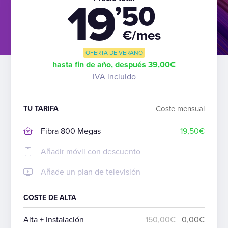
19
’50
€/mes
OFERTA DE VERANO
hasta fin de año, después 39,00€
IVA incluido
TU TARIFA
Coste mensual
Fibra 800 Megas
19,50€
Añadir móvil con descuento
Añade un plan de televisión
COSTE DE ALTA
Alta + Instalación
150,00€
0,00€