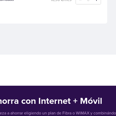
orra con Internet + Móvil
za a ahorrar eligiendo un plan de Fibra o WiMAX y combinándolo 