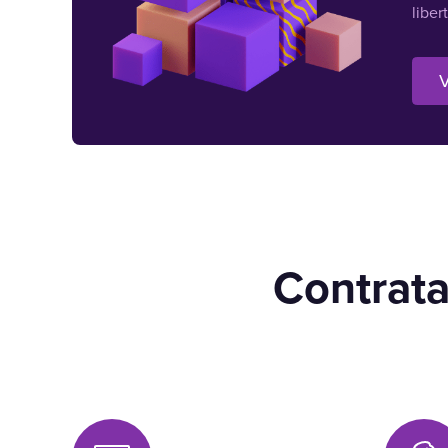
liber
V
Contrata