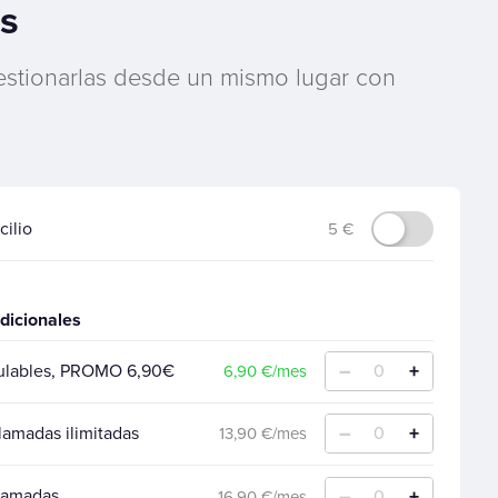
es
 gestionarlas desde un mismo lugar con
cilio
5 €
dicionales
–
+
mulables, PROMO 6,90€
0
6,90 €/mes
–
+
amadas ilimitadas
0
13,90 €/mes
–
+
Llamadas
0
16,90 €/mes