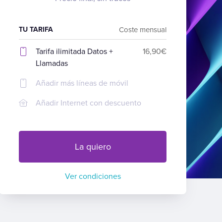
TU TARIFA
Coste mensual
Tarifa ilimitada Datos +
16,90€
Llamadas
Añadir más líneas de móvil
Añadir Internet con descuento
La quiero
Ver condiciones