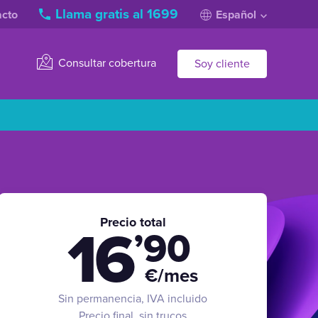
Llama gratis al 1699
acto
Español
Consultar cobertura
Soy cliente
Precio total
16
’90
€/mes
Sin permanencia, IVA incluido
Precio final, sin trucos