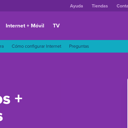
Ayuda
Tiendas
Cont
Internet + Móvil
TV
ra
Cómo configurar Internet
Preguntas
os +
s