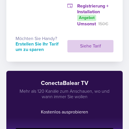
Registrierung +
Installation
Angebot
Umsonst
150€
Möchten Sie Handy?
Erstellen Sie Ihr Tarif
Siehe Tarif
um zu sparen
ConectaBalear TV
Mehr als 120 Kanäle zum Anschauen, wo und
wann immer Sie wollen
Kostenlos ausprobieren