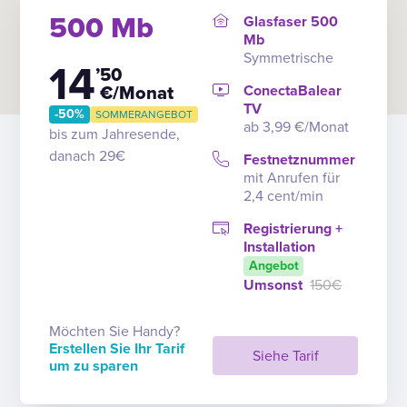
500 Mb
Glasfaser 500
Mb
Symmetrische
14
’50
ConectaBalear
€/Monat
TV
-50%
SOMMERANGEBOT
ab 3,99 €/Monat
bis zum Jahresende,
danach 29€
Festnetznummer
mit Anrufen für
2,4 cent/min
Registrierung +
Installation
Angebot
Umsonst
150€
Möchten Sie Handy?
Erstellen Sie Ihr Tarif
Siehe Tarif
um zu sparen