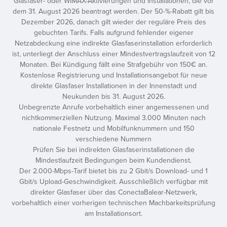
Glasfaser- oder WiMAX-Aktivierungen und Installationen, die vor
dem 31. August 2026 beantragt werden. Der 50-%-Rabatt gilt bis
Dezember 2026, danach gilt wieder der reguläre Preis des
gebuchten Tarifs. Falls aufgrund fehlender eigener
Netzabdeckung eine indirekte Glasfaserinstallation erforderlich
ist, unterliegt der Anschluss einer Mindestvertragslaufzeit von 12
Monaten. Bei Kündigung fällt eine Strafgebühr von 150€ an.
Kostenlose Registrierung und Installationsangebot für neue
direkte Glasfaser Installationen in der Innenstadt und
Neukunden bis 31. August 2026.
Unbegrenzte Anrufe vorbehaltlich einer angemessenen und
nichtkommerziellen Nutzung. Maximal 3.000 Minuten nach
nationale Festnetz und Mobilfunknummern und 150
verschiedene Nummern
Prüfen Sie bei indirekten Glasfaserinstallationen die
Mindestlaufzeit Bedingungen beim Kundendienst.
Der 2.000-Mbps-Tarif bietet bis zu 2 Gbit/s Download- und 1
Gbit/s Upload-Geschwindigkeit. Ausschließlich verfügbar mit
direkter Glasfaser über das ConectaBalear-Netzwerk,
vorbehaltlich einer vorherigen technischen Machbarkeitsprüfung
am Installationsort.