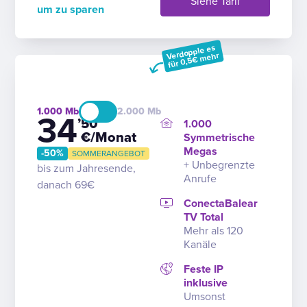
Siehe Tarif
um zu sparen
Verdopple es
für 0,5€ mehr
1.000
2.000
34
’50
1.000
€/Monat
Symmetrische
Megas
-50%
SOMMERANGEBOT
+ Unbegrenzte
bis zum Jahresende,
Anrufe
danach 69€
ConectaBalear
TV Total
Mehr als 120
Kanäle
Feste IP
inklusive
Umsonst