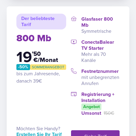
Der beliebteste
Glasfaser 800
Tarif
Mb
Symmetrische
800 Mb
ConectaBalear
TV Starter
19
’50
Mehr als 70
€/Monat
Kanäle
-50%
SOMMERANGEBOT
Festnetznummer
bis zum Jahresende,
mit unbegrenzten
danach 39€
Anrufen
Registrierung +
Installation
Angebot
Umsonst
150€
Möchten Sie Handy?
Erstellen Sie Ihr Tarif