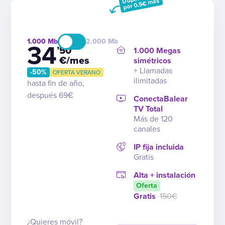
por 0,5€ más
1.000
2.000
34
’50
1.000 Megas
€/mes
simétricos
+ Llamadas
-50%
OFERTA VERANO
ilimitadas
hasta fin de año,
después 69€
ConectaBalear
TV Total
Más de 120
canales
IP fija incluida
Gratis
Alta + instalación
Oferta
Gratis
150€
¿Quieres móvil?