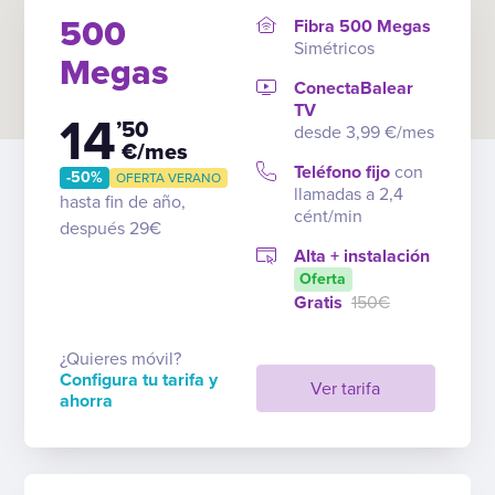
500
Fibra 500 Megas
Simétricos
Megas
ConectaBalear
TV
14
’50
desde 3,99 €/mes
€/mes
Teléfono fijo
con
-50%
OFERTA VERANO
llamadas a 2,4
hasta fin de año,
cént/min
después 29€
Alta + instalación
Oferta
Gratis
150€
¿Quieres móvil?
Configura tu tarifa y
Ver tarifa
ahorra