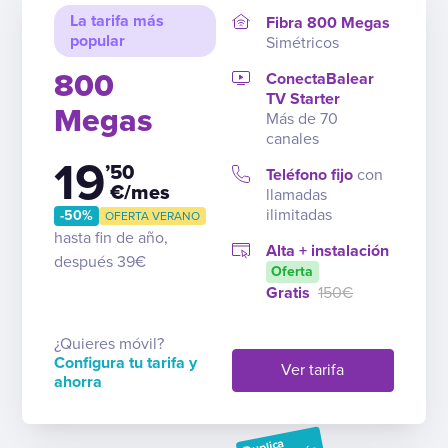
La tarifa más
Fibra 800 Megas
popular
Simétricos
800
ConectaBalear
TV Starter
Megas
Más de 70
canales
19
’50
Teléfono fijo
con
€/mes
llamadas
ilimitadas
-50%
OFERTA VERANO
hasta fin de año,
Alta + instalación
después 39€
Oferta
Gratis
150€
¿Quieres móvil?
Configura tu tarifa y
Ver tarifa
ahorra
Duplica