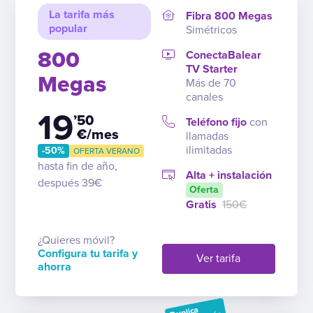
La tarifa más
Fibra 800 Megas
popular
Simétricos
800
ConectaBalear
TV Starter
Megas
Más de 70
canales
19
’50
Teléfono fijo
con
€/mes
llamadas
ilimitadas
-50%
OFERTA VERANO
hasta fin de año,
Alta + instalación
después 39€
Oferta
Gratis
150€
¿Quieres móvil?
Configura tu tarifa y
Ver tarifa
ahorra
Duplica