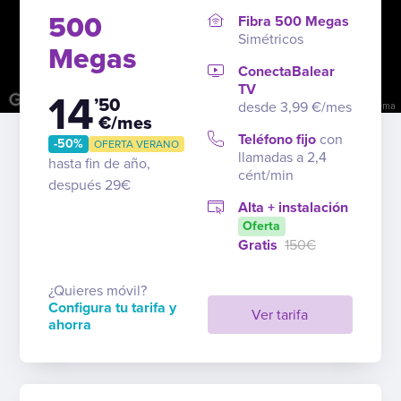
500
Fibra 500 Megas
Simétricos
Megas
ConectaBalear
TV
14
’50
desde 3,99 €/mes
Combinaciones de teclas
Datos del mapa
Términos
Notificar un problema
€/mes
Teléfono fijo
con
-50%
OFERTA VERANO
llamadas a 2,4
hasta fin de año,
cént/min
después 29€
Alta + instalación
Oferta
Gratis
150€
¿Quieres móvil?
Configura tu tarifa y
Ver tarifa
ahorra