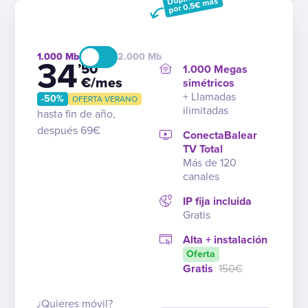
por 0,5€ más
1.000
2.000
34
’50
1.000 Megas
€/mes
simétricos
+ Llamadas
-50%
OFERTA VERANO
ilimitadas
hasta fin de año,
después 69€
ConectaBalear
TV Total
Más de 120
canales
IP fija incluida
Gratis
Alta + instalación
Oferta
Gratis
150€
¿Quieres móvil?