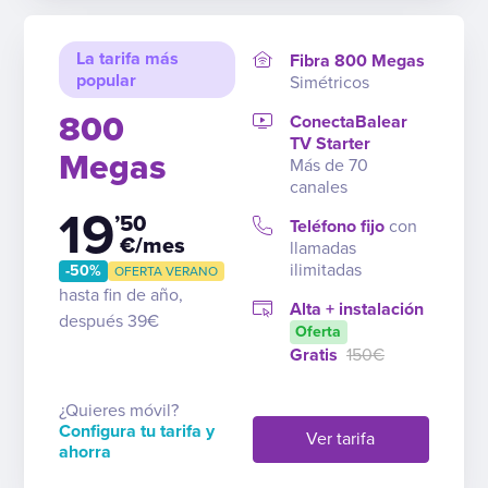
La tarifa más
Fibra 800 Megas
popular
Simétricos
800
ConectaBalear
TV Starter
Megas
Más de 70
canales
19
’50
Teléfono fijo
con
€/mes
llamadas
ilimitadas
-50%
OFERTA VERANO
hasta fin de año,
Alta + instalación
después 39€
Oferta
Gratis
150€
¿Quieres móvil?
Configura tu tarifa y
Ver tarifa
ahorra