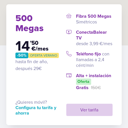
500
Fibra 500 Megas
Simétricos
Megas
ConectaBalear
TV
14
’50
desde 3,99 €/mes
€/mes
Teléfono fijo
con
-50%
OFERTA VERANO
llamadas a 2,4
hasta fin de año,
cént/min
después 29€
Alta + instalación
Oferta
Gratis
150€
¿Quieres móvil?
Configura tu tarifa y
Ver tarifa
ahorra