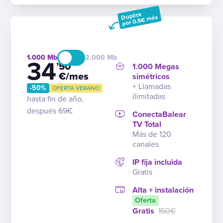
Duplica
por 0,5€ más
1.000
2.000
34
’50
1.000 Megas
€/mes
simétricos
+ Llamadas
-50%
OFERTA VERANO
ilimitadas
hasta fin de año,
después 69€
ConectaBalear
TV Total
Más de 120
canales
IP fija incluida
Gratis
Alta + instalación
Oferta
Gratis
150€