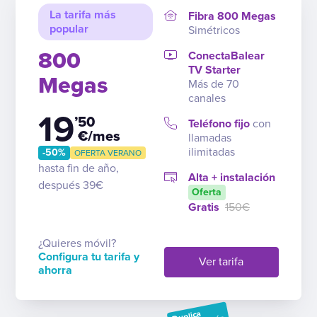
La tarifa más
Fibra 800 Megas
popular
Simétricos
800
ConectaBalear
TV Starter
Megas
Más de 70
canales
19
’50
Teléfono fijo
con
€/mes
llamadas
ilimitadas
-50%
OFERTA VERANO
hasta fin de año,
Alta + instalación
después 39€
Oferta
Gratis
150€
¿Quieres móvil?
Configura tu tarifa y
Ver tarifa
ahorra
Duplica