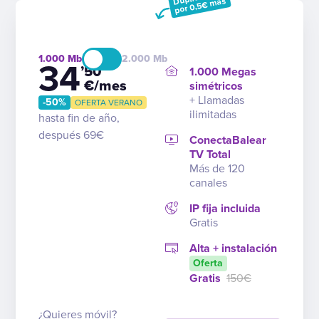
por 0,5€ más
1.000
2.000
34
’50
1.000 Megas
€/mes
simétricos
+ Llamadas
-50%
OFERTA VERANO
ilimitadas
hasta fin de año,
después 69€
ConectaBalear
TV Total
Más de 120
canales
IP fija incluida
Gratis
Alta + instalación
Oferta
Gratis
150€
¿Quieres móvil?