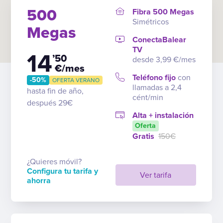
500
Fibra 500 Megas
Simétricos
Megas
ConectaBalear
TV
14
’50
desde 3,99 €/mes
€/mes
Teléfono fijo
con
-50%
OFERTA VERANO
llamadas a 2,4
hasta fin de año,
cént/min
después 29€
Alta + instalación
Oferta
Gratis
150€
¿Quieres móvil?
Configura tu tarifa y
Ver tarifa
ahorra