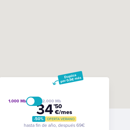
Duplica
por 0,5€ más
1.000
2.000
34
’50
€/mes
-50%
OFERTA VERANO
hasta fin de año, después 69€