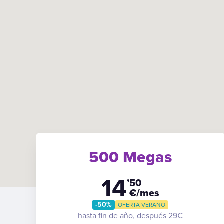
500 Megas
14
’50
€/mes
-50%
OFERTA VERANO
hasta fin de año, después 29€