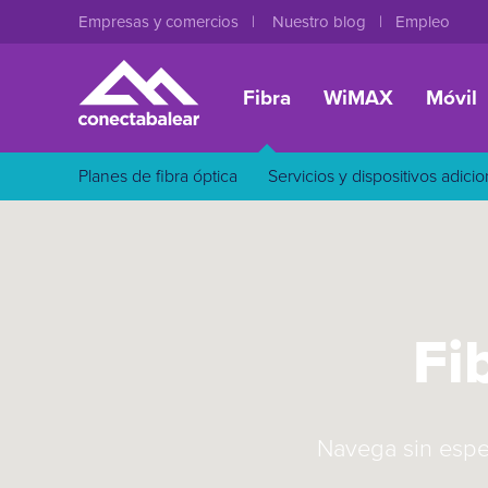
Empresas y comercios
Nuestro blog
Empleo
Fibra
WiMAX
Móvil
Planes de fibra óptica
Servicios y dispositivos adici
Fi
Navega sin espe