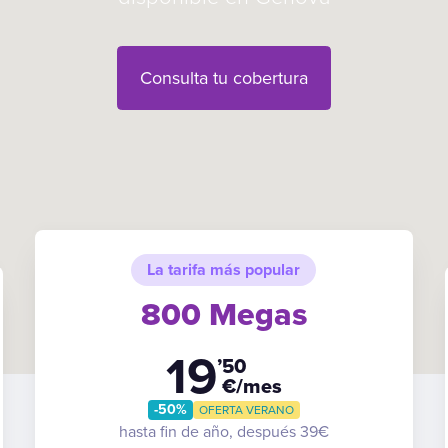
Consulta tu cobertura
La tarifa más popular
800 Megas
19
’50
€/mes
-50%
OFERTA VERANO
hasta fin de año, después 39€