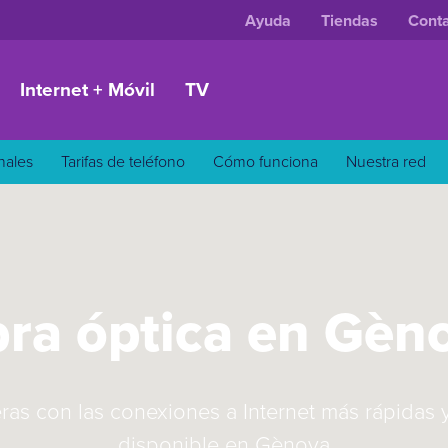
Ayuda
Tiendas
Cont
Internet + Móvil
TV
onales
Tarifas de teléfono
Cómo funciona
Nuestra red
bra óptica en Gèn
ras con las conexiones a Internet más rápidas 
disponible en Gènova