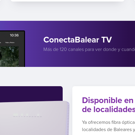
ConectaBalear TV
Más de 120 canales para ver donde y cuand
Disponible en
de localidade
Ya ofrecemos fibra óptic
localidades de Baleares 