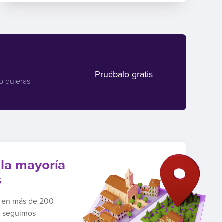
Pruébalo gratis
o quieras
 la mayoría
s
a en más de 200
y seguimos