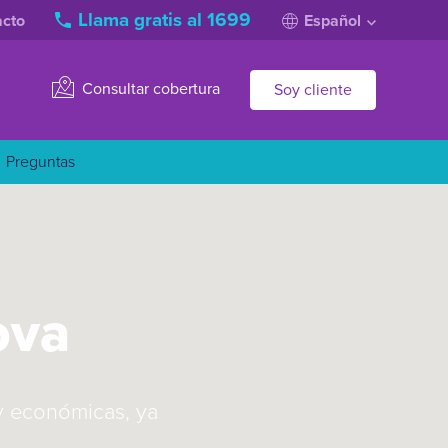
Llama gratis al 1699
acto
Español
Consultar cobertura
Soy cliente
Preguntas
ova
y económicas, ya