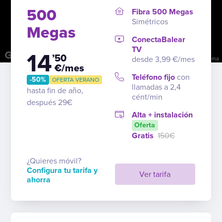
500
Fibra 500 Megas
Simétricos
Megas
ConectaBalear
TV
14
’50
desde 3,99 €/mes
Combinaciones de teclas
Datos del mapa
Términos
Notificar un problema
€/mes
Teléfono fijo
con
-50%
OFERTA VERANO
llamadas a 2,4
hasta fin de año,
cént/min
después 29€
Alta + instalación
Oferta
Gratis
150€
¿Quieres móvil?
Configura tu tarifa y
Ver tarifa
ahorra