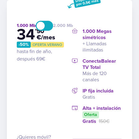
por 0,5€ más
1.000
2.000
34
’50
1.000 Megas
€/mes
simétricos
+ Llamadas
-50%
OFERTA VERANO
ilimitadas
hasta fin de año,
después 69€
ConectaBalear
TV Total
Más de 120
canales
IP fija incluida
Gratis
Alta + instalación
Oferta
Gratis
150€
¿Quieres móvil?