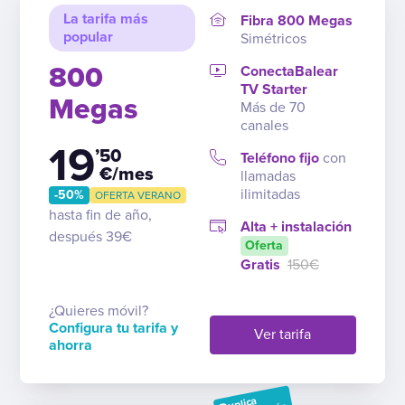
La tarifa más
Fibra 800 Megas
popular
Simétricos
800
ConectaBalear
TV Starter
Megas
Más de 70
canales
19
’50
Teléfono fijo
con
€/mes
llamadas
ilimitadas
-50%
OFERTA VERANO
hasta fin de año,
Alta + instalación
después 39€
Oferta
Gratis
150€
¿Quieres móvil?
Configura tu tarifa y
Ver tarifa
ahorra
Duplica