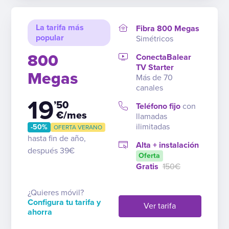
La tarifa más
Fibra 800 Megas
popular
Simétricos
800
ConectaBalear
TV Starter
Megas
Más de 70
canales
19
’50
Teléfono fijo
con
€/mes
llamadas
ilimitadas
-50%
OFERTA VERANO
hasta fin de año,
Alta + instalación
después 39€
Oferta
Gratis
150€
¿Quieres móvil?
Configura tu tarifa y
Ver tarifa
ahorra