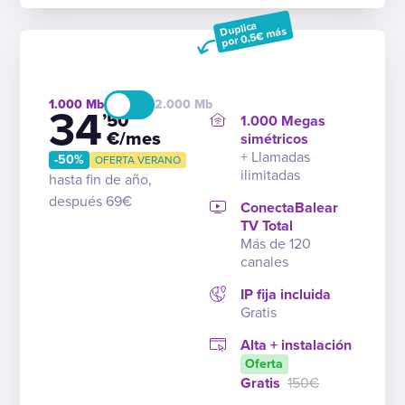
Duplica
por 0,5€ más
1.000
2.000
34
’50
1.000 Megas
€/mes
simétricos
+ Llamadas
-50%
OFERTA VERANO
ilimitadas
hasta fin de año,
después 69€
ConectaBalear
TV Total
Más de 120
canales
IP fija incluida
Gratis
Alta + instalación
Oferta
Gratis
150€