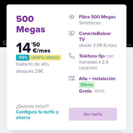
500
Fibra 500 Megas
Simétricos
Megas
ConectaBalear
TV
14
’50
desde 3,99 €/mes
Combinaciones de teclas
Datos del mapa
Términos
Notificar un problema
€/mes
Teléfono fijo
con
-50%
OFERTA VERANO
llamadas a 2,4
hasta fin de año,
cént/min
después 29€
Alta + instalación
Oferta
Gratis
150€
¿Quieres móvil?
Configura tu tarifa y
Ver tarifa
ahorra