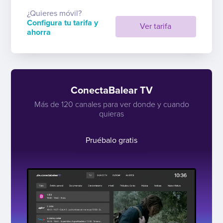
¿Quieres móvil?
Configura tu tarifa y
Ver tarifa
ahorra
ConectaBalear TV
Más de 120 canales para ver donde y cuando
quieras
Pruébalo gratis