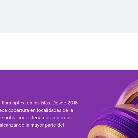
ibra óptica en las Islas. Desde 2016
ece cobertura en localidades de la
 de poblaciones tenemos acuerdos
 alcanzando la mayor parte del