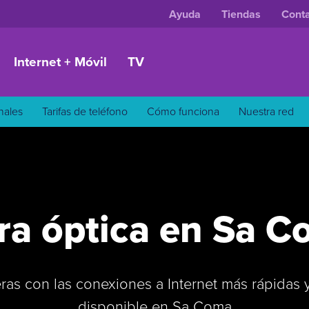
Ayuda
Tiendas
Cont
Internet + Móvil
TV
onales
Tarifas de teléfono
Cómo funciona
Nuestra red
ra óptica en Sa 
ras con las conexiones a Internet más rápidas 
disponible en Sa Coma