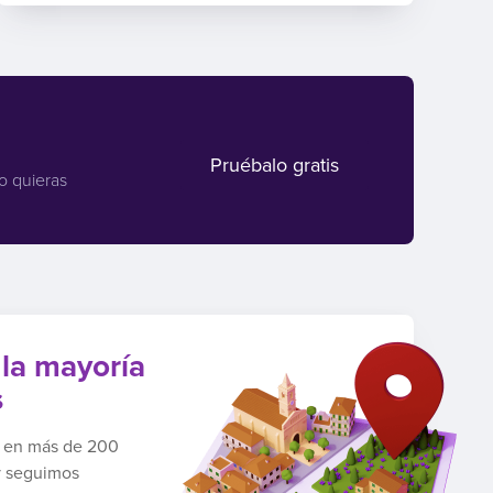
Pruébalo gratis
o quieras
 la mayoría
s
a en más de 200
y seguimos