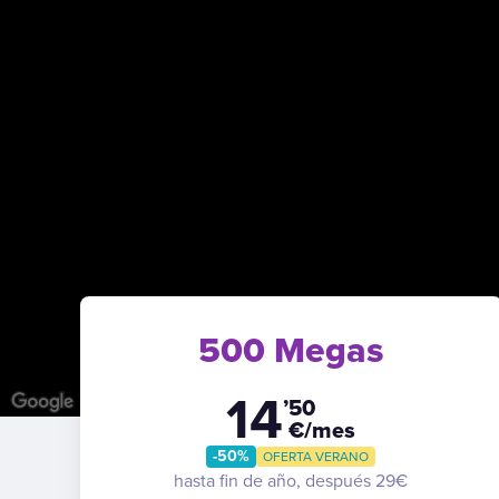
500 Megas
14
’50
€/mes
-50%
OFERTA VERANO
hasta fin de año, después 29€