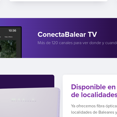
ConectaBalear TV
Más de 120 canales para ver donde y cuand
Disponible en
de localidade
Ya ofrecemos fibra óptic
localidades de Baleares 