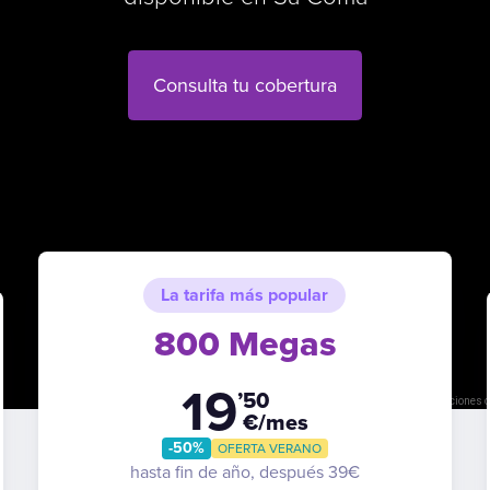
Consulta tu cobertura
La tarifa más popular
800 Megas
19
’50
Combinaciones d
€/mes
-50%
OFERTA VERANO
hasta fin de año, después 39€