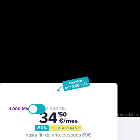
Duplica
por 0,5€ más
1.000
2.000
34
’50
e teclas
La imagen puede estar sujeta a derechos de autor
Términos
Notificar un problema
€/mes
-50%
OFERTA VERANO
hasta fin de año, después 69€