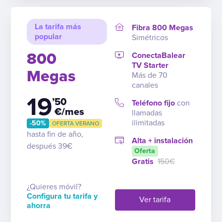
La tarifa más
Fibra 800 Megas
popular
Simétricos
800
ConectaBalear
TV Starter
Megas
Más de 70
canales
19
’50
Teléfono fijo
con
€/mes
llamadas
ilimitadas
-50%
OFERTA VERANO
hasta fin de año,
Alta + instalación
después 39€
Oferta
Gratis
150€
¿Quieres móvil?
Configura tu tarifa y
Ver tarifa
ahorra