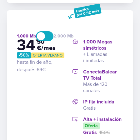
Duplica
por 0,5€ más
1.000
2.000
34
’50
1.000 Megas
€/mes
simétricos
+ Llamadas
-50%
OFERTA VERANO
ilimitadas
hasta fin de año,
después 69€
ConectaBalear
TV Total
Más de 120
canales
IP fija incluida
Gratis
Alta + instalación
Oferta
Gratis
150€