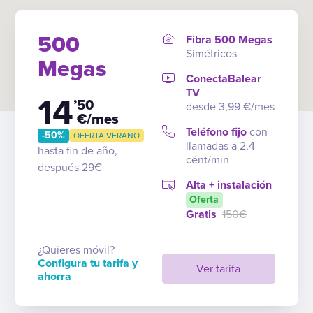
500
Fibra 500 Megas
Simétricos
Megas
ConectaBalear
TV
14
’50
desde 3,99 €/mes
€/mes
Teléfono fijo
con
-50%
OFERTA VERANO
llamadas a 2,4
hasta fin de año,
cént/min
después 29€
Alta + instalación
Oferta
Gratis
150€
¿Quieres móvil?
Configura tu tarifa y
Ver tarifa
ahorra