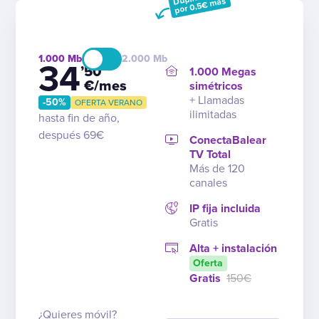
por 0,5€ más
1.000
2.000
34
’50
1.000 Megas
€/mes
simétricos
+ Llamadas
-50%
OFERTA VERANO
ilimitadas
hasta fin de año,
después 69€
ConectaBalear
TV Total
Más de 120
canales
IP fija incluida
Gratis
Alta + instalación
Oferta
Gratis
150€
¿Quieres móvil?