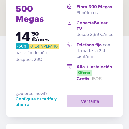
500
Fibra 500 Megas
Simétricos
Megas
ConectaBalear
TV
14
’50
desde 3,99 €/mes
€/mes
Teléfono fijo
con
-50%
OFERTA VERANO
llamadas a 2,4
hasta fin de año,
cént/min
después 29€
Alta + instalación
Oferta
Gratis
150€
¿Quieres móvil?
Configura tu tarifa y
Ver tarifa
ahorra