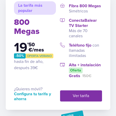
La tarifa más
Fibra 800 Megas
popular
Simétricos
800
ConectaBalear
TV Starter
Megas
Más de 70
canales
19
’50
Teléfono fijo
con
€/mes
llamadas
ilimitadas
-50%
OFERTA VERANO
hasta fin de año,
Alta + instalación
después 39€
Oferta
Gratis
150€
¿Quieres móvil?
Configura tu tarifa y
Ver tarifa
ahorra
Duplica