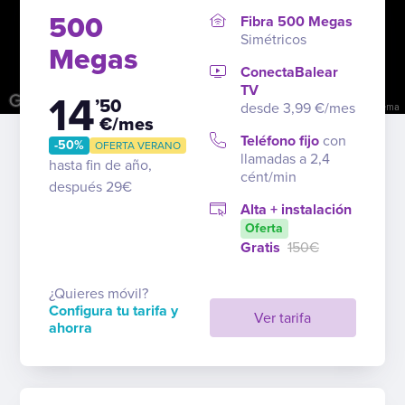
500
Fibra 500 Megas
Simétricos
Megas
ConectaBalear
TV
14
’50
desde 3,99 €/mes
Combinaciones de teclas
Datos del mapa
Términos
Notificar un problema
€/mes
Teléfono fijo
con
-50%
OFERTA VERANO
llamadas a 2,4
hasta fin de año,
cént/min
después 29€
Alta + instalación
Oferta
Gratis
150€
¿Quieres móvil?
Configura tu tarifa y
Ver tarifa
ahorra