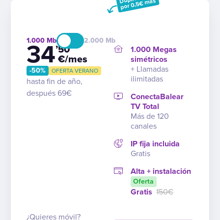
por 0,5€ más
1.000
2.000
34
’50
1.000 Megas
€/mes
simétricos
+ Llamadas
-50%
OFERTA VERANO
ilimitadas
hasta fin de año,
después 69€
ConectaBalear
TV Total
Más de 120
canales
IP fija incluida
Gratis
Alta + instalación
Oferta
Gratis
150€
¿Quieres móvil?