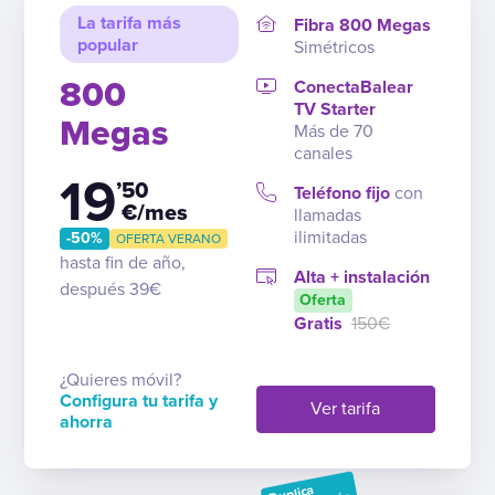
La tarifa más
Fibra 800 Megas
popular
Simétricos
800
ConectaBalear
TV Starter
Megas
Más de 70
canales
19
’50
Teléfono fijo
con
€/mes
llamadas
ilimitadas
-50%
OFERTA VERANO
hasta fin de año,
Alta + instalación
después 39€
Oferta
Gratis
150€
¿Quieres móvil?
Configura tu tarifa y
Ver tarifa
ahorra
Duplica