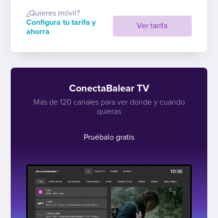
¿Quieres móvil?
Configura tu tarifa y
Ver tarifa
ahorra
ConectaBalear TV
Más de 120 canales para ver donde y cuando
quieras
Pruébalo gratis