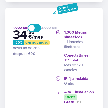
Duplica
por 0,5€ más
1.000
2.000
34
’50
1.000 Megas
€/mes
simétricos
+ Llamadas
-50%
OFERTA VERANO
ilimitadas
hasta fin de año,
después 69€
ConectaBalear
TV Total
Más de 120
canales
IP fija incluida
Gratis
Alta + instalación
Oferta
Gratis
150€