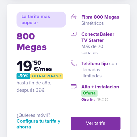
La tarifa más
Fibra 800 Megas
popular
Simétricos
800
ConectaBalear
TV Starter
Megas
Más de 70
canales
19
’50
Teléfono fijo
con
€/mes
llamadas
ilimitadas
-50%
OFERTA VERANO
hasta fin de año,
Alta + instalación
después 39€
Oferta
Gratis
150€
¿Quieres móvil?
Configura tu tarifa y
Ver tarifa
ahorra