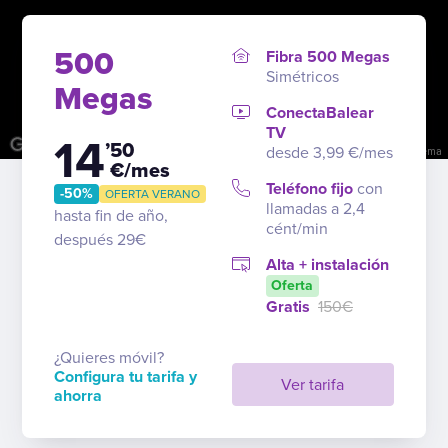
500
Fibra 500 Megas
Simétricos
Megas
ConectaBalear
TV
14
’50
desde 3,99 €/mes
Combinaciones de teclas
Datos del mapa
Términos
Notificar un problema
€/mes
Teléfono fijo
con
-50%
OFERTA VERANO
llamadas a 2,4
hasta fin de año,
cént/min
después 29€
Alta + instalación
Oferta
Gratis
150€
¿Quieres móvil?
Configura tu tarifa y
Ver tarifa
ahorra